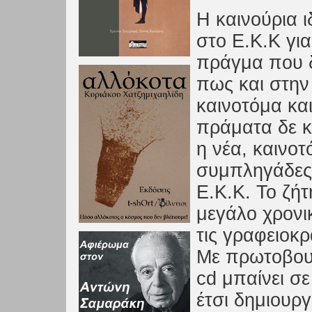
Η καινούρια ι
στο Ε.Κ.Κ γι
πράγμα που δ
πως και στην 
καινοτόμα κα
πράματα δε κ
η νέα, καινοτ
συμπληγάδες 
Ε.Κ.Κ. Το ζή
μεγάλο χρονι
τις γραφειοκρ
Με πρωτοβουλ
cd μπαίνει σ
έτσι δημιουργ