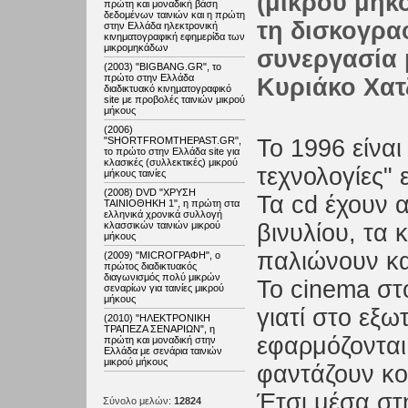
(μικρού μήκ
πρώτη και μοναδική βάση
δεδομένων ταινιών και η πρώτη
τη δισκογραφ
στην Ελλάδα ηλεκτρονική
κινηματογραφική εφημερίδα των
μικρομηκάδων
συνεργασία μ
(2003) "BIGBANG.GR", το
πρώτο στην Ελλάδα
Κυριάκο Χατ
διαδικτυακό κινηματογραφικό
site με προβολές ταινιών μικρού
μήκους
(2006)
"SHORTFROMTHEPAST.GR",
Το 1996 είναι
το πρώτο στην Ελλάδα site για
κλασικές (συλλεκτικές) μικρού
τεχνολογίες" 
μήκους ταινίες
(2008) DVD "ΧΡΥΣΗ
Τα cd έχουν α
ΤΑΙΝΙΟΘΗΚΗ 1", η πρώτη στα
ελληνικά χρονικά συλλογή
κλασσικών ταινιών μικρού
βινυλίου, τα
μήκους
παλιώνουν και
(2009) "MICROΓΡΑΦΗ", ο
πρώτος διαδικτυακός
διαγωνισμός πολύ μικρών
Το cinema στ
σεναρίων για ταινίες μικρού
μήκους
γιατί στο εξω
(2010) "ΗΛΕΚΤΡΟΝΙΚΗ
ΤΡΑΠΕΖΑ ΣΕΝΑΡΙΩΝ", η
εφαρμόζονται
πρώτη και μοναδική στην
Ελλάδα με σενάρια ταινιών
μικρού μήκους
φαντάζουν κο
Έτσι μέσα στ
Σύνολο μελών:
12824