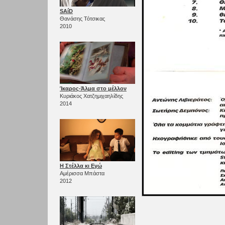
SAíD
Θανάσης Τότσικας
2010
Ίκαρος-Άλμα στο μέλλον
Κυριάκος Χατζημιχαηλίδης
2014
Η Στέλλα κι Εγώ
Αμέρισσα Μπάστα
2012