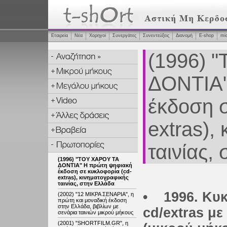
Εταιρεία
Νέα
Χορηγοί
Συνεργάτες
Συνεντεύξεις
Διανομή
Ε-shop
mi
(1996) 
ΔΟΝΤΙΑ"
έκδοση σ
extras),
ταινίας,
(1996) "ΤΟΥ ΧΑΡΟΥ ΤΑ
ΔΟΝΤΙΑ" Η πρώτη ψηφιακή
έκδοση σε κυκλοφορία (cd-
extras), κινηματογραφικής
ταινίας, στην Ελλάδα
• 1996. Κυκ
(2002) "12 ΜΙΚΡΑ ΣΕΝΑΡΙΑ", η
πρώτη και μοναδική έκδοση
στην Ελλάδα, βιβλίων με
cd/extras με
σενάρια ταινιών μικρού μήκους
(2001) "SHORTFILM.GR", η