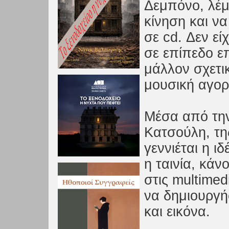
Δεμπόνο, λέ
κίνηση και να
σε cd. Δεν εί
σε επίπεδο ε
μάλλον σχετι
μουσική αγορ
Μέσα από την
Κατσούλη, της
γεννιέται η ιδ
η ταινία, κάν
στις multime
να δημιουργή
και εικόνα.