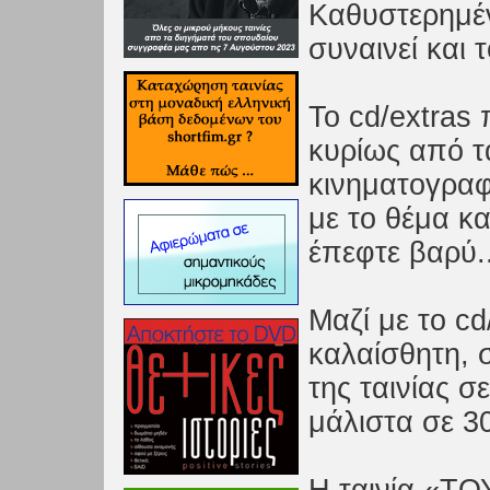
Καθυστερημέν
συναινεί και 
Το cd/extras 
κυρίως από τ
κινηματογραφ
με το θέμα κα
έπεφτε βαρύ..
Μαζί με το cd
καλαίσθητη, 
της ταινίας σ
μάλιστα σε 3