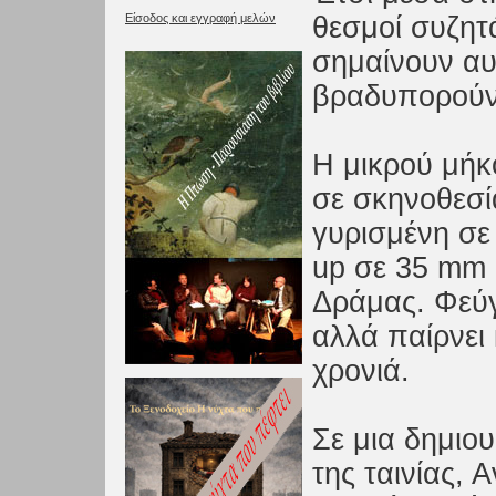
Είσοδος και εγγραφή μελών
θεσμοί συζητά
σημαίνουν αυτ
βραδυπορούν 
Η μικρού μήκο
σε σκηνοθεσί
γυρισμένη σε
up σε 35 mm 
Δράμας. Φεύγ
αλλά παίρνει
χρονιά.
Σε μια δημιο
της ταινίας, 