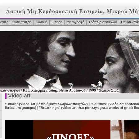
γάτες
Συνεντεύξεις
Διανομή
Ε-shop
microγραφή
Τράπεζα σεναρίων
Επικοινωνί
Video art
"Πνοές" (Video Αrt με ποιήματα ελλήνων ποιητών) | "Souffles" (vidéo art contena
littérature grecque) | "Breathings" (video art that portrays great works of greek lite