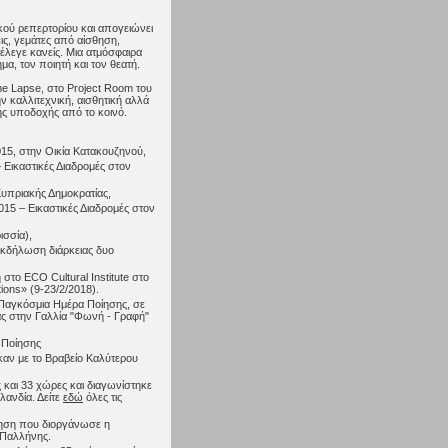
κού ρεπερτορίου και απογειώνει
ις, γεμάτες από αίσθηση,
 έλεγε κανείς. Μια ατμόσφαιρα
α, τον ποιητή και τον θεατή.
e Lapse, στο Project Room του
 καλλιτεχνική, αισθητική αλλά
μής υποδοχής από το κοινό.
:
2015, στην Οικία Κατακουζηνού,
Εικαστικές Διαδρομές στον
Κυπριακής Δημοκρατίας,
5 – Εικαστικές Διαδρομές στον
ισσία),
 εκδήλωση διάρκειας δυο
το ΕCO Cultural Institute στο
tions» (9-23/2/2018).
ν Παγκόσμια Ημέρα Ποίησης, σε
 στην Γαλλία "Φωνή - Γραφή"
α Ποίησης
ηκαν με το Βραβείο Καλύτερου
 και 33 χώρες και διαγωνίστηκε
λανδία. Δείτε
εδώ
όλες τις
ίηση που διοργάνωσε η
 Παλλήνης.