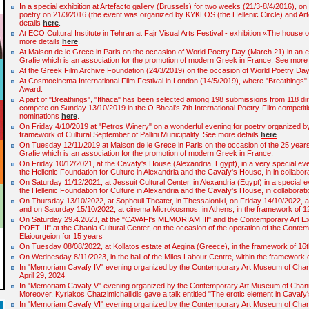
In a special exhibition at Artefacto gallery (Brussels) for two weeks (21/3-8/4/2016), on
poetry on 21/3/2016 (the event was organized by KYKLOS (the Hellenic Circle) and Art
details
here
.
At ΕCO Cultural Institute in Tehran at Fajr Visual Arts Festival - exhibition «The house
more details
here
.
At Maison de le Grece in Paris on the occasion of World Poetry Day (March 21) in an 
Grafie which is an association for the promotion of modern Greek in France. See more
At the Greek Film Archive Foundation (24/3/2019) on the occasion of World Poetry Da
At Cosmocinema International Film Festival in London (14/5/2019), where "Breathings"
Award.
A part of "Breathings", "Ithaca" has been selected among 198 submissions from 118 dir
compete on Sunday 13/10/2019 in the O Bheal's 7th International Poetry-Film competition
nominations
here
.
On Friday 4/10/2019 at "Petros Winery" on a wonderful evening for poetry organized by P
framework of Cultural September of Pallini Municipality. See more details
here
.
On Tuesday 12/11/2019 at Maison de le Grece in Paris on the occasion of the 25 years
Grafie which is an association for the promotion of modern Greek in France.
On Friday 10/12/2021, at the Cavafy's House (Alexandria, Egypt), in a very special ev
the Hellenic Foundation for Culture in Alexandria and the Cavafy's House, in in collabora
On Saturday 11/12/2021, at Jessuit Cultural Center, in Alexandria (Egypt) in a special 
the Hellenic Foundation for Culture in Alexandria and the Cavafy's House, in collaborati
On Thursday 13/10/2022, at Sophouli Theater, in Thessaloniki, οn Friday 14/10/2022, a
and on Saturday 15/10/2022, at cinema Microkosmos, in Athens, in the framework of 12t
On Saturday 29.4.2023, at the "CAVAFI's MEMORIAΜ III" and the Contemporary Art
POET III" at the Chania Cultural Center, on the occasion of the operation of the Cont
Elaiourgeion for 15 years
On Tuesday 08/08/2022, at Kollatos estate at Aegina (Greece), in the framework of 16th
On Wednesday 8/11/2023, in the hall of the Milos Labour Centre, within the framework 
In "Memoriam Cavafy IV" evening organized by the Contemporary Art Museum of Chan
April 29, 2024
In "Memoriam Cavafy V" evening organized by the Contemporary Art Museum of Chania 
Moreover, Kyriakos Chatzimichailidis gave a talk entitled "The erotic element in Cavafy'
In "Memoriam Cavafy VI" evening organized by the Contemporary Art Museum of Chania