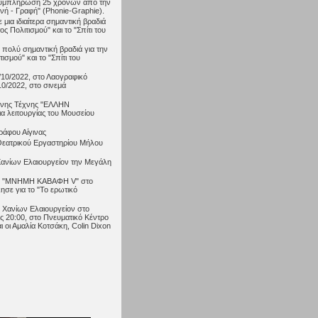
ην συμπλήρωση 25 χρόνων από την
ή - Γραφή" (Phonie-Graphie).
μια ιδιαίτερα σημαντική βραδιά
 Πολιτισμού" και το "Σπίτι του
α πολύ σημαντική βραδιά για την
σμού" και το "Σπίτι του
10/2022, στο Λαογραφικό
10/2022, στο σινεμά
ονης Τέχνης "ΕΛΛΗΝ
 λειτουργίας του Μουσείου
ράφου Αίγινας
 Θεατρικού Εργαστηρίου Μήλου
ανίων Ελαιουργείον την Μεγάλη
025 "ΜΝΗΜΗ ΚΑΒΑΦΗ V" στο
ησε για το "Το ερωτικό
Χανίων Ελαιουργείον στο
ς 20:00, στο Πνευματικό Κέντρο
ι οι Αμαλία Κοτσάκη, Colin Dixon