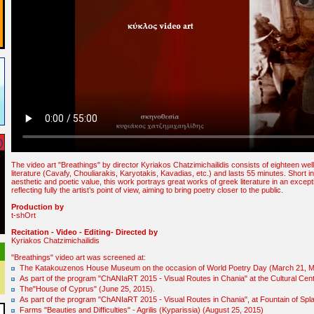
The video art "Breathings" by director Kyriakos Chatzimichailidis consists of eighteen w
literature (Cavafy, Chouliarakis, Karyotakis, Kavadias, etc.) and lasts 55 minutes. Short in
aesthetic and poetic value, this work portrays great works of greek literature in an excepti
reflecting fully the artist’s point of view, aiming to bring poetry closer to the public.
Production by
t-shOrt
Recitation - Video - Editing- Directed by
Kyriakos Chatzimichailidis
"Breathings" video art was screened at:
The Katakouzenos House Museum on the occasion of World Poetry Day (March 21, M
As part of the program "ChANIaRT 2015 - Visual Routes in Chania" at the Cultural Cen
The"House of Cyprus" (June 25, 2015).
As part of the program "ChANIaRT 2015 - Visual Routes in Chania", at Fountain of Spl
Farms "Beauties and Difficulties" - Agrilis (Kyparissia) (August 25, 2015)