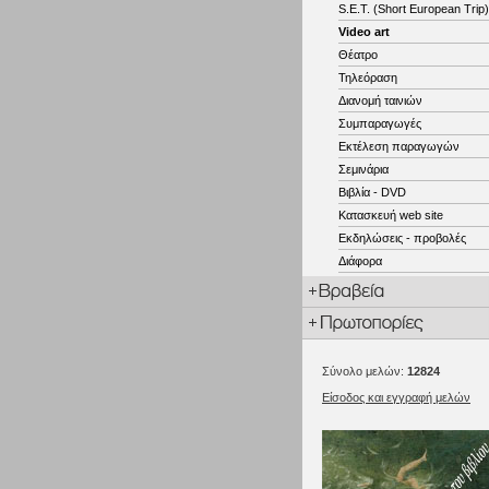
S.E.T. (Short European Trip)
Video art
Θέατρο
Τηλεόραση
Διανομή ταινιών
Συμπαραγωγές
Εκτέλεση παραγωγών
Σεμινάρια
Βιβλία - DVD
Κατασκευή web site
Εκδηλώσεις - προβολές
Διάφορα
Σύνολο μελών:
12824
Είσοδος και εγγραφή μελών