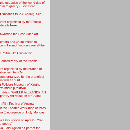
 the occasion of the world day of
efacto gallery). See more
 of Nations» (9-23/2/2018). See
event organized by the Phonie-
 details
here
.
y
 awarded the Best Video Art
ectors and 33 countries to
 in Ireland. You can see all the
allini Film Club in the
 anniversary of the Phonie-
ent organized by the branch of
tion with t-shOrt
event organized by the branch of
on with t-shOrt
t Folklore Museum of Xanthi,
h micro μ festival
 Exhibition "GREEK ALEXANDRIAN
emporary Art Museum of Chania
 Film Festival of Aegina
of the Theater Workshop of Milos
ia Elaiourgeion on Holy Monday,
Elaiourgeion on April 29, 2025.
s poetry".
 Elaiourgeion as part of the