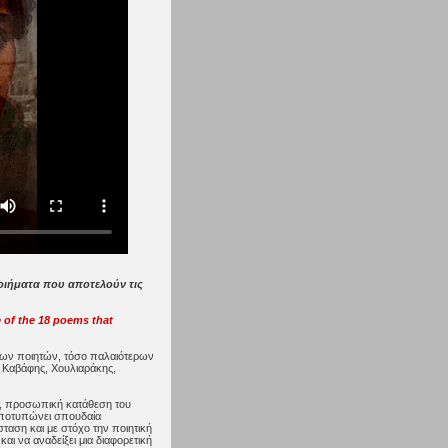
ποιήματα που αποτελούν τις
 of the 18 poems that
ένων ποιητών, τόσο παλαιότερων
: Καβάφης, Χουλιαράκης,
ρου, προσωπική κατάθεση του
 αποτυπώνει σπουδαία
σταση και με στόχο την ποιητική
ι να αναδείξει μια διαφορετική