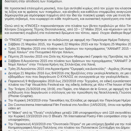
διάσταση στην απόδοση των ποιημάτων.
Με προσεκτικά επιλεγμένη μουσική, που έχει αντληθεί κυρίως από τον χώρο του κλασσι
τις λέξεις και τις φράσεις των ποιημάτων, και αληθινές και καθόλου στομφώδεις αναγνώσε
δημιουργείται μια ατμόσφαιρα παρμένη από την ίδια την ποιητική γραφή -σαν μια πνοή θα
γεμάτη σεβασμό, που κυριαρχεί σε κάθε περίπτωση, και ουσιαστική προσέγγιση στο ποίημ
Οκτώ από τις «ΠΝΟΕΣ» παρουσιάστηκαν στο πλαίσιο των βίντεο προβολών με τίτλο Tim
Κέντρου Σύγχρονης Τέχνης Θεσσαλονίκης, από 10 – 17 Μαΐου 2014, και «έμειναν» για την
και ουσιαστική συμβολή στα πολιτιστικά δρώμενα του τόπου, αφού έτυχαν ιδιαίτερα θερ
Οι "ΠΝΟΕΣ" παρουσιάστηκαν σε εκδηλώσεις με αφορμή την Παγκόσμια Ημέρα Ποίησης
Σάββατο 21 Μαρτίου 2015, την Κυριακή 22 Μαρτίου 2015 και την Τετάρτη 25 Μαρτίου 
Τρίτη 31 Μαρτίου 2015 στο πλαίσιο των δράσεων του προγράμματος “ΧΑΝΙaRT 2015 – 
Νομό Χανίων” στο Πνευματικό Κέντρο Χανίων,
Πέμπτη 25 Ιουνίου 2015 στο Σπίτι της Κύπρου-Μορφωτικό Γραφείο της Πρεσβείας της 
Σάββατο 8 Αυγούστου 2015 στο πλαίσιο των δράσεων του προγράμματος “ΧΑΝΙaRT 201
Νομό Χανίων” στην Υπόγεια Κρήνη της Σπλάντζιας στα Χανιά,
Τρίτη 25 Αυγούστου 2015 στα Αγροκτήματα "Ομορφιές και Δυσκολίες" - Αγρίλης (Κυπαρ
Δευτέρα 21 Μαρτίου 2016 έως 8/4/2016 στις Βρυξέλλες στην γκαλερί Αrtefacto, σε μια
εβδομάδων που που διοργάνωσε Ο ΚΥΚΛΟΣ σε συνεργασία με την γκαλερί Αrtfacto.
Παρασκευή 9 Φεβρουαρίου 2018 έως 23/2/2018 στην Τεχεράνη, σε ειδική εγκατάσταση σ
πλαίσιο του Fajr Visual Arts Festival και της ειδικής έκθεσης με τίτλο «The house of Na
Την Τετάρτη 21/3/2018 στις 19:00, στο Παρίσι, στο Maison de le Grece, με αφορμή τη
εκδήλωση που διοργάνωσε ο σύλλογος για την προώθηση της Νεοελληνικής Γλώσσας
(Phonie-Graphie).
Την Κυριακή 24/3/2019 στην Ταινιοθήκη της Ελλάδας με αφορμή την Παγκόσμια Ημέρ
Στο Cosmocinema International Film Festival στο Λονδίνο (14/5/2019), όπου και τιμήθ
video art
Η "Ιθάκη" από τις "Πνοές" επιλέχθηκε μεταξύ 198 υποψηφιοτήτων από 118 σκηνοθέτες
την Κυριακή 13/10/2019 στο O Bheal's 7th International Poetry-Film competition στην Ιρ
υποψηφιότητες.
Την Παρασκευή 4/10/2019 στο "Οινοποιείο Πέτρου" σε μια υπέροχη βραδιά για την πο
Κινηματογραφική Λέσχη Παλλήνης στο πλαίσιο του Πολιτιστικού Σεπτέμβρη του Δήμου