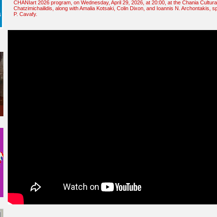
CHANIart
2026 program, on Wednesday, April 29, 2026, at 20:00, at the Chania Cultura
Chatzimichailidis, along with Amalia Kotsaki, Colin Dixon, and Ioannis N. Archontakis, s
P. Cavafy.