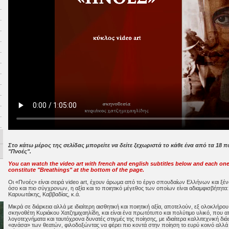
Στο κάτω μέρος της σελίδας μπορείτε να δείτε ξεχωριστά το κάθε ένα από τα 18 
"Πνοές".
You can watch the video art with french and english subtitles below and each one
constitute "Breathings" at the bottom of the page.
Οι «Πνοές» είναι σειρά video art, έχουν άρωμα από το έργο σπουδαίων Ελλήνων και ξ
όσο και πιο σύγχρονων, η αξία και το ποιητικό μέγεθος των οποίων είναι αδιαμφισβήτητα
Καρυωτάκης, Καββαδίας, κ.ά.
Μικρά σε διάρκεια αλλά με ιδιαίτερη αισθητική και ποιητική αξία, αποτελούν, εξ ολοκλή
σκηνοθέτη Κυριάκου Χατζημιχαηλίδη, και είναι ένα πρωτότυπο και πολύτιμο υλικό, που
λογοτεχνήματα και ταυτόχρονα δυνατές στιγμές της ποίησης, με ιδιαίτερα καλλιτεχνική διά
«ανάσα» των θεατών, φιλοδοξώντας να φέρει πιο κοντά στην ποίηση το ευρύ κοινό αλλά κα