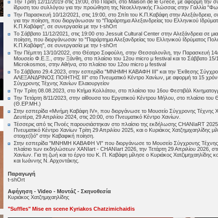
Την Τρίτη 12/11/2019 στις 19:00, στο Παρίσι, στο Maison de le Grece, με αφορμή τ
ίδρυση του συλλόγου για την προώθηση της Νεοελληνικής Γλώσσας στην Γαλλία "Φων
Την Παρασκευή 10/12/2021, στις 19:00, στο Σπίτι του Κ.Π.Καβάφη στην Αλεξάνδρεια, σε 
για την ποίηση, που διοργάνωσαν το "Παράρτημα Αλεξανδρείας του Ελληνικού Ιδρύματος
Κ.Π.Καβάφη", σε συνεργασία με την t-shOrt
Το Σάββατο 11/12/2021, στις 19:00 στο Jessuit Cultural Center στην Αλεξάνδρεια σε μι
ποίηση, που διοργάνωσαν το "Παράρτημα Αλεξανδρείας του Ελληνικού Ιδρύματος Πολιτι
Κ.Π.Καβάφη", σε συνεργασία με την t-shOrt
Την Πέμπτη 13/10/2022, στο Θέατρο Σοφούλη, στην Θεσσαλονίλη, την Παρασκευή 14/
Μουσείο Φ.Ε.Ξ., στην Ξάνθη, στο πλαίσιο του 12ου micro μ festival και το Σάββατο 15/
Microkosmos, στην Αθήνα, στο πλαίσιο του 12ου micro μ festival
To Σάββατο 29.4.2023, στην εσπερίδα "ΜΝΗΜΗ ΚΑΒΑΦΗ ΙΙΙ" και την Έκθεσης Σύγχρ
ΑΛΕΞΑΝΔΡΙΝΟΣ ΠΟΙΗΤΗΣ ΙΙΙ" στο Πνευματικό Κέντρο Χανίων, με αφορμή τα 15 χρόνια
Σύγχρονης Τέχνης Χανίων Ελαιουργείον
Tην Τρίτη 08.08.2023, στο Κτήμα Κολλάτου, στο πλαίσιο του 16ου Φεστιβάλ Κινηματογ
Την Τετάρτη 8/11/2023, στην αίθουσα του Εργατικού Κέντρου Μήλου, στο πλαίσιο του
(Θ.ΕΡ.ΜΗ.)
Στην εσπερίδα «Μνήμη Καβάφη ΙV», που διοργάνωσε το Μουσείο Σύγχρονης Τέχνης Χ
Δευτέρα, 29 Απριλίου 2024, στις 20:00, στο Πνευματικό Κέντρο Χανίων.
Τέσσερις από τις Πνοές παρουσιάστηκαν στο πλαίσιο της εκδήλωσης CHANIaRT 2
Πνευματικό Κέντρο Χανίων Τρίτη 29 Απριλίου 2025, και ο Κυριάκος Χατζημιχαηλίδης μίλ
στοιχε(ί)ό" στην Καβαφική ποίηση.
Στην εσπερίδα "ΜΝΗΜΗ ΚΑΒΑΦΗ VI" που διοργάνωσε το Μουσείο Σύγχρονης Τέχνης 
πλαίσιο των εκδηλώσεων ΧΑΝΙart - CHANIart 2026, την Τετάρτη 29 Απριλίου 2026, στι
Χανίων. Για τη ζωή και το έργο του Κ. Π. Καβάφη μίλησε ο Κυριάκος Χατζιμηχαηλίδης κα
και Ιωάννης Ν. Αρχοντάκης.
Παραγωγή
t-shOrt
Αφήγηση - Video - Μοντάζ - Σκηνοθεσία
Κυριάκος Χατζημιχαηλίδης
"Suffles" Mise en scene Kyriakos Chatzimichaidis