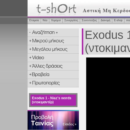
Εταιρεία
Νέα
Χορηγοί
Συνεργάτες
Συνεντεύξεις
Διανομή
Ε-shop
mi
Exodus 1
(ντοκιμα
Exodus 1 - Niaz's words
(ντοκιμαντέρ)