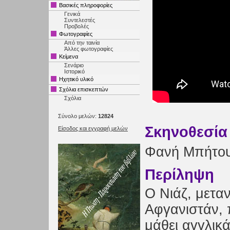
Βασικές πληροφορίες
Γενικά
Συντελεστές
Προβολές
Φωτογραφίες
Από την ταινία
Άλλες φωτογραφίες
Κείμενα
Σενάριο
Ιστορικό
Ηχητικό υλικό
Σχόλια επισκεπτών
Σχόλια
Σύνολο μελών:
12824
Σκηνοθεσία
Είσοδος και εγγραφή μελών
Φανή Μπήτο
Περίληψη
O Νιάζ, μετα
Αφγανιστάν, 
μάθει αγγλικ