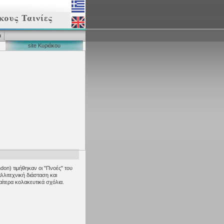
α
site Κυριάκου
don) τιμήθηκαν οι "Πνοές" του
λλιτεχνική διάσταση και
ίτερα κολακευτικά σχόλια.