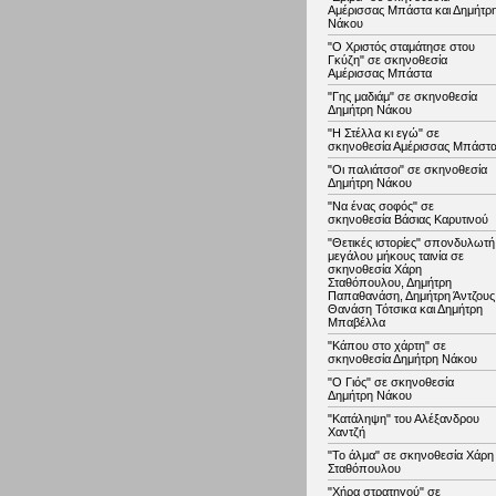
Αμέρισσας Μπάστα και Δημήτρ
Νάκου
"Ο Χριστός σταμάτησε στου
Γκύζη" σε σκηνοθεσία
Αμέρισσας Μπάστα
"Γης μαδιάμ" σε σκηνοθεσία
Δημήτρη Νάκου
"Η Στέλλα κι εγώ" σε
σκηνοθεσία Αμέρισσας Μπάστ
"Οι παλιάτσοι" σε σκηνοθεσία
Δημήτρη Νάκου
"Να ένας σοφός" σε
σκηνοθεσία Βάσιας Καρυτινού
"Θετικές ιστορίες" σπονδυλωτή
μεγάλου μήκους ταινία σε
σκηνοθεσία Χάρη
Σταθόπουλου, Δημήτρη
Παπαθανάση, Δημήτρη Άντζους
Θανάση Τότσικα και Δημήτρη
Μπαβέλλα
"Κάπου στο χάρτη" σε
σκηνοθεσία Δημήτρη Νάκου
"Ο Γιός" σε σκηνοθεσία
Δημήτρη Νάκου
"Κατάληψη" του Αλέξανδρου
Χαντζή
"Το άλμα" σε σκηνοθεσία Χάρη
Σταθόπουλου
"Χήρα στρατηγού" σε