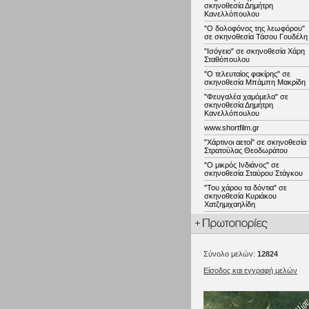
σκηνοθεσία Δημήτρη
Κανελλόπουλου
"Ο δολοφόνος της λεωφόρου"
σε σκηνοθεσία Τάσου Γουδέλη
"Ισόγειο" σε σκηνοθεσία Χάρη
Σταθόπουλου
"Ο τελευταίος φακίρης" σε
σκηνοθεσία Μπάμπη Μακρίδη
"Φευγαλέα χαμόμελα" σε
σκηνοθεσία Δημήτρη
Κανελλόπουλου
www.shortfilm.gr
"Χάρτινοι αετοί" σε σκηνοθεσία
Στρατούλας Θεοδωράτου
"Ο μικρός Ινδιάνος" σε
σκηνοθεσία Σταύρου Στάγκου
"Του χάρου τα δόντια" σε
σκηνοθεσία Κυριάκου
Χατζημιχαηλίδη
Σύνολο μελών:
12824
Είσοδος και εγγραφή μελών