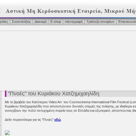
γάτες
Συνεντεύξεις
Διανομή
Ε-shop
microγραφή
Τράπεζα σεναρίων
Επικοινωνί
"Πνοές" του Κυριάκου Χατζημιχαηλίδη
Με το βραβείο του Καλύτερου Video Art του Cosmocinema International Film Festival (Lon
Κυριάκου Χατζημιχαηλίδη που αποτυπώνουν δυνατές στιγμές της ποίησης, με ιδιαίτερα κα
συνεχίζουν την πολύ πετυχημένη πορεία τους σε Ελλάδα και εξωτερικό, αποσπώντας ιδια
Δείτε περισσότερα για τις "Πνοές"
εδώ
.