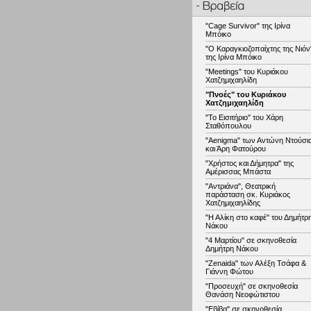
"Cage Survivor" της Ιρίνα
Μπόικο
"Ο Καραγκιοζοπαίχτης της Νιόν
της Ιρίνα Μπόικο
"Meetings" του Κυριάκου
Χατζημιχαηλίδη
"Πνοές" του Κυριάκου
Χατζημιχαηλίδη
"Το Εισιτήριο" του Χάρη
Σταθόπουλου
"Aenigma" των Αντώνη Ντούσι
και Άρη Φατούρου
"Χρήστος και Δήμητρα" της
Αμέρισσας Μπάστα
"Αντριάνα", Θεατρική
παράσταση σκ. Κυριάκος
Χατζημιχαηλίδης
"Η Αλίκη στο καφέ" του Δημήτρ
Νάκου
"4 Μαρτίου" σε σκηνοθεσία
Δημήτρη Νάκου
"Zenaida" των Αλέξη Τσάφα &
Γιάννη Φώτου
"Προσευχή" σε σκηνοθεσία
Θανάση Νεοφώτιστου
"Εβίβα" σε σκηνοθεσία