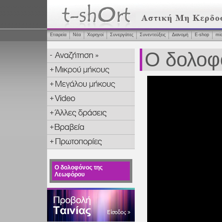
Εταιρεία
Νέα
Χορηγοί
Συνεργάτες
Συνεντεύξεις
Διανομή
Ε-shop
mi
Ο δολοφ
Ο δολοφόνος της
Λεωφόρου