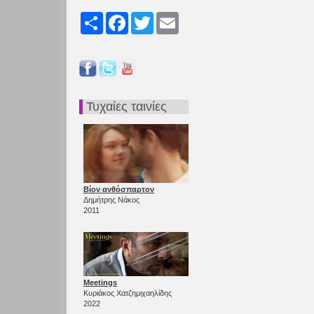
Share
Facebook
Twitter
Email
Τυχαίες ταινίες
Βίον ανθόσπαρτον
Δημήτρης Νάκος
2011
Meetings
Κυριάκος Χατζημιχαηλίδης
2022