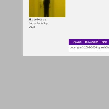
Η συνάντηση
Τάσος Γουδέλης
2008
Αρχική
Βιογραφικό
Νέα
copyright © 2002-2026 by t-shOrt.