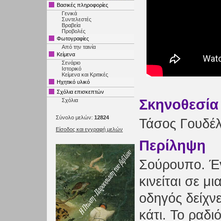
Βασικές πληροφορίες
Γενικά
Συντελεστές
Βραβεία
Προβολές
Φωτογραφίες
Από την ταινία
Κείμενα
Σενάριο
Ιστορικό
Κείμενα και Κριτικές
Ηχητικό υλικό
Σχόλια επισκεπτών
Σκηνοθεσία
Σχόλια
Σύνολο μελών:
12824
Τάσος Γουδέ
Είσοδος και εγγραφή μελών
Περίληψη
Σούρουπο. Έ
κινείται σε μ
οδηγός δείχνε
κάτι. Το ραδ