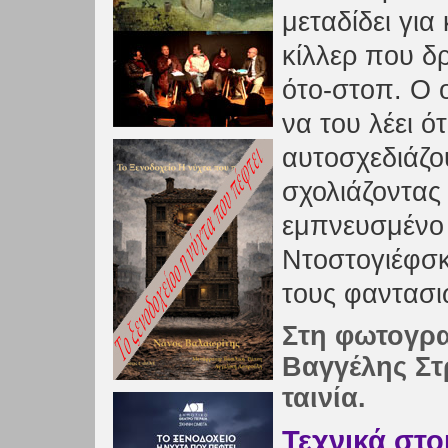
μεταδίδει για
κίλλερ που δρ
ότο-στοπ. Ο ο
να του λέει ό
αυτοσχεδιάζο
σχολιάζοντας 
εμπνευσμένο
Ντοστογιέφσκ
τους φαντασι
Στη φωτογρα
Βαγγέλης Στ
ταινία.
Τεχνικά στο