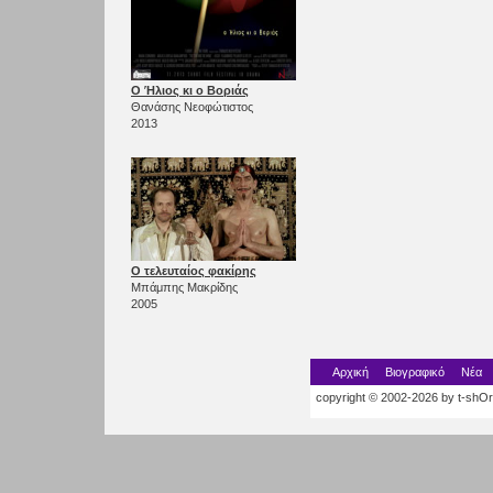
Ο Ήλιος κι ο Βοριάς
Θανάσης Νεοφώτιστος
2013
Ο τελευταίος φακίρης
Μπάμπης Μακρίδης
2005
Αρχική
Βιογραφικό
Νέα
copyright © 2002-2026 by t-shOrt.