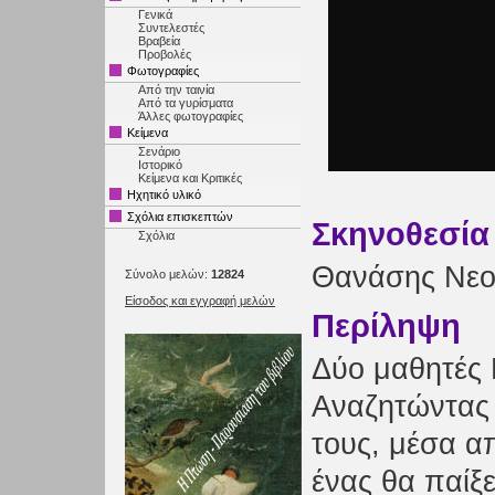
Γενικά
Συντελεστές
Βραβεία
Προβολές
Φωτογραφίες
Από την ταινία
Από τα γυρίσματα
Άλλες φωτογραφίες
Κείμενα
Σενάριο
Ιστορικό
Κείμενα και Κριτικές
Ηχητικό υλικό
Σχόλια επισκεπτών
Σκηνοθεσία
Σχόλια
Θανάσης Νεο
Σύνολο μελών:
12824
Είσοδος και εγγραφή μελών
Περίληψη
Δύο μαθητές 
Αναζητώντας 
τους, μέσα απ
ένας θα παίξε