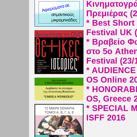
Κινηματογρά
Πρεμιέρας (2
* Best Short
Festival UK 
* Βραβείο Φ
στο 5ο Athen
Festival (23/
* AUDIENCE
OS Online 2
* HONORABL
OS, Greece 
* SPECIAL M
ISFF 2016