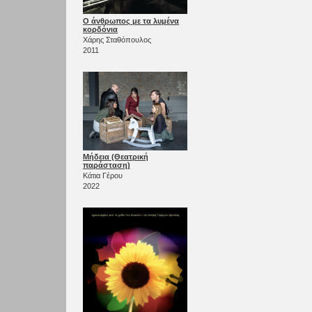
Ο άνθρωπος με τα λυμένα
κορδόνια
Χάρης Σταθόπουλος
2011
Μήδεια (Θεατρική
παράσταση)
Κάτια Γέρου
2022