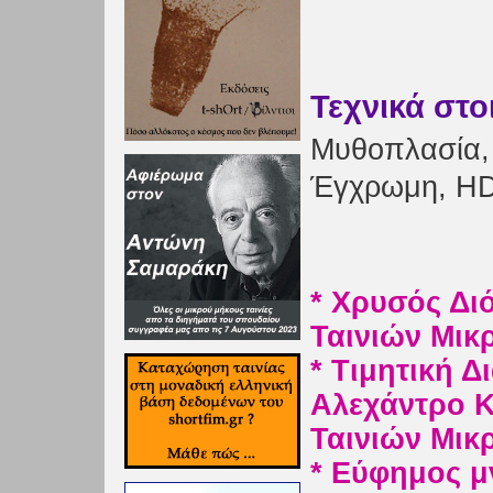
Τεχνικά στο
Μυθοπλασία, 
Έγχρωμη, HD
* Χρυσός Δι
Ταινιών Μικ
* Τιμητική 
Αλεχάντρο Κ
Ταινιών Μικ
* Εύφημος μ