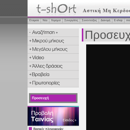
Εταιρεία
Νέα
Χορηγοί
Συνεργάτες
Συνεντεύξεις
Διανομή
Ε-shop
mi
Προσευ
Προσευχή
Βασικές πληροφορίες