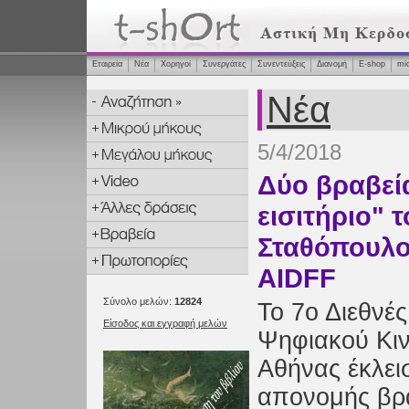
Εταιρεία
Νέα
Χορηγοί
Συνεργάτες
Συνεντεύξεις
Διανομή
Ε-shop
mi
Νέα
5/4/2018
Δύο βραβεία
εισιτήριο" 
Σταθόπουλο
AIDFF
Σύνολο μελών:
12824
Το 7ο Διεθνέ
Είσοδος και εγγραφή μελών
Ψηφιακού Κι
Αθήνας έκλει
απονομής βρ