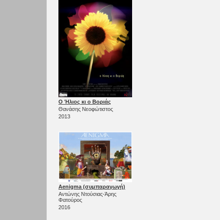
Ο Ήλιος κι ο Βοριάς
Θανάσης Νεοφώτιστος
2013
Aenigma (συμπαραγωγή)
Αντώνης Ντούσιας-Άρης
Φατούρος
2016