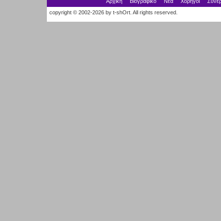
Αρχική
Βιογραφικό
Νέα
Χορηγοί
Συνερ
copyright © 2002-2026 by t-shOrt. All rights reserved.