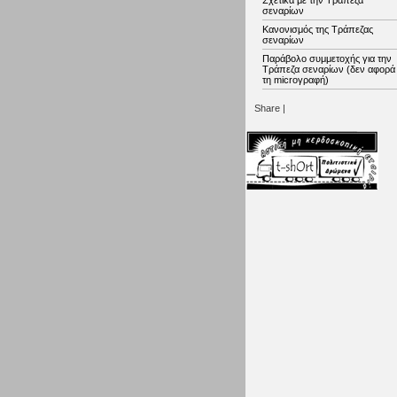
Σχετικά με την Τράπεζα
σεναρίων
Κανονισμός της Τράπεζας
σεναρίων
Παράβολο συμμετοχής για την
Τράπεζα σεναρίων (δεν αφορά
τη microγραφή)
Share
|