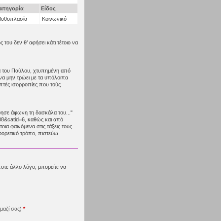
ατηγορία
Είδος
υθοπλασία
Κοινωνικό
 του δεν θ’ αφήσει κάτι τέτοιο να
εια του Παύλου, χτυπημένη από
 να μην τρώει με τα υπόλοιπα
επτές ισορροπίες που τούς
φησε άφωνη τη δασκάλα του..."
88&catid=6, καθώς και από
οια φαινόμενα στις τάξεις τους.
φορετικό τρόπο, πιστεύω
ποτε άλλο λόγο, μπορείτε να
μαζί σας)
*