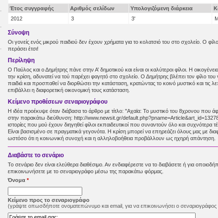
Έτος συγγραφής
Αριθμός σελίδων
Υπολογιζόμενη διάρκεια
Κ
2012
3
3'
Μ
Σύνοψη
Οι γονείς ενός μικρού παιδιού δεν έχουν χρήματα για το κολατσιό του στο σχολείο. Ο φίλος
περάσει έτσι!
Περίληψη
Ο Παύλος και ο Δημήτρης πάνε στην Α’ δημοτικού και είναι οι καλύτεροι φίλοι. Η οικογέν
την κρίση, αδυνατεί να τού παρέχει φαγητό στο σχολείο. Ο Δημήτρης βλέπει τον φίλο του
παιδιά και προσπαθεί να διορθώσει την κατάσταση, κρατώντας το κοινό μυστικό και τις λ
επιβάλλει η διαφορετική οικονομική τους κατάσταση.
Κείμενο προθέσεων σεναριογράφου
Η ιδέα προέκυψε όταν διάβασα το άρθρο με τίτλο: "Αχαϊα: Το μυστικό του 8χρονου που ά
στην παρακάτω διεύθυνση: http://www.newsit.gr/default.php?pname=Article&art_id=1327
ιστορίες που μού έχουν διηγηθεί φίλοι εκπαιδευτικοί που συναντούν όλο και συχνότερα τέτ
Είναι βασισμένο σε πραγματικά γεγονότα. Η κρίση μπορεί να επηρεάζει όλους μας με δια
ωστόσο ότι η κοινωνική συνοχή και η αλληλοβοήθεια προβάλλουν ως ηχηρή απάντηση.
Διαβάστε τo σενάριo
Το σενάριο δεν είναι ελεύθερα διαθέσιμο. Αν ενδιαφέρεστε να το διαβάσετε ή για οποιοδή
επικοινωνήσετε με το σεναριογράφο μέσω της παρακάτω φόρμας.
Όνομα
*
Κείμενο προς το σεναριογράφο
(γράψτε οπωσδήποτε ονοματεπώνυμο και email, για να επικοινωνήσει ο σεναριογράφος 