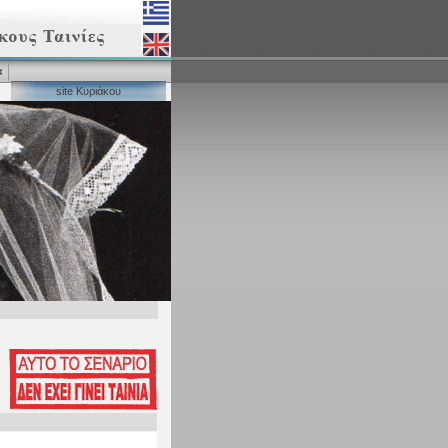
α
site Κυριάκου