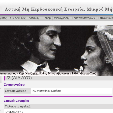
γάτες
Συνεντεύξεις
Διανομή
Ε-shop
microγραφή
Τράπεζα σεναρίων
Επικοινωνί
/2 (ΔΙΑ ΔΥΟ)
Σεναριογράφοι
Σεναριογράφος
Κωστοπούλου Νατάσα
Στοιχεία Σεναρίου
Τίτλος στα αγγλικά
DIVIDED BY 2