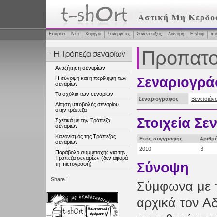
Εταιρεία
Νέα
Χορηγοί
Συνεργάτες
Συνεντεύξεις
Διανομή
Ε-shop
mi
Προπατο
Αναζήτηση σεναρίων
Σεναριογρά
Η σύνοψη και η περίληψη των
σεναρίων
Τα σχόλια των σεναρίων
Σεναριογράφος
Βενετσιάν
Αίτηση υποβολής σεναρίου
στην τράπεζα
Στοιχεία Σε
Σχετικά με την Τράπεζα
σεναρίων
Κανονισμός της Τράπεζας
Έτος συγγραφής
Αριθμ
σεναρίων
2010
3
Παράβολο συμμετοχής για την
Τράπεζα σεναρίων (δεν αφορά
Σύνοψη
τη microγραφή)
Share
|
Σύμφωνα με τ
αρχικά τον Α