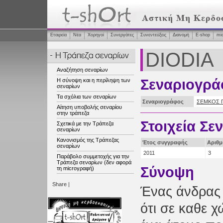
Εταιρεία
Νέα
Χορηγοί
Συνεργάτες
Συνεντεύξεις
Διανομή
Ε-shop
mi
DIODIA
Αναζήτηση σεναρίων
Σεναριογρά
Η σύνοψη και η περίληψη των
σεναρίων
Τα σχόλια των σεναρίων
Σεναριογράφος
ΣΕΜΚΟΣ 
Αίτηση υποβολής σεναρίου
στην τράπεζα
Στοιχεία Σε
Σχετικά με την Τράπεζα
σεναρίων
Κανονισμός της Τράπεζας
Έτος συγγραφής
Αριθμ
σεναρίων
2011
3
Παράβολο συμμετοχής για την
Τράπεζα σεναρίων (δεν αφορά
Σύνοψη
τη microγραφή)
Share
|
Ένας άνδρας 
ότι σε καθε χ