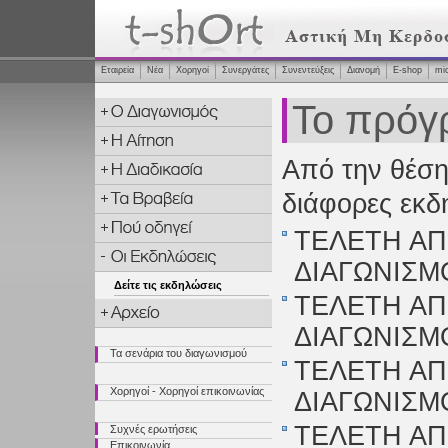
Εταιρεία
Νέα
Χορηγοί
Συνεργάτες
Συνεντεύξεις
Διανομή
Ε-shop
mi
Το πρόγ
Από την θέση
διάφορες εκδ
ΤΕΛΕΤΗ ΑΠ
ΔΙΑΓΩΝΙΣΜΟ
Δείτε τις εκδηλώσεις
ΤΕΛΕΤΗ ΑΠ
ΔΙΑΓΩΝΙΣΜΟ
Τα σενάρια του διαγωνισμού
ΤΕΛΕΤΗ ΑΠ
Χορηγοί - Χορηγοί επικοινωνίας
ΔΙΑΓΩΝΙΣΜΟ
ΤΕΛΕΤΗ ΑΠ
Συχνές ερωτήσεις
Επικοινωνία