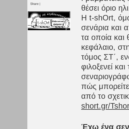
Share
|
θέσει όριο ηλ
Η t-shOrt, όμ
σενάρια και α
τα οποία και 
κεφάλαιο, στ
τόμος ΣΤ΄, ε
φιλοξενεί και
σεναριογράφω
πώς μπορείτε
από το σχετικ
short.gr/Tsho
Έχω ένα σεν