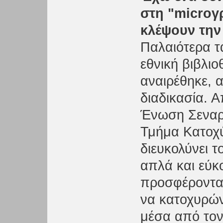
στη "microγ
κλέψουν την 
Παλαιότερα τ
εθνική βιβλι
αναιρέθηκε, 
διαδικασία. 
Ένωση Σεναρ
Τμήμα Κατοχ
διευκολύνει 
απλά και εύκ
προσφέροντας
να κατοχυρών
μέσα από τον