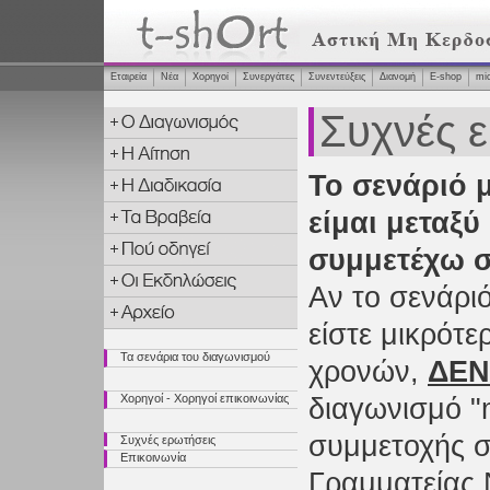
Εταιρεία
Νέα
Χορηγοί
Συνεργάτες
Συνεντεύξεις
Διανομή
Ε-shop
mi
Συχνές 
Το σενάριό μ
είμαι μεταξ
συμμετέχω σ
Αν το σενάριό
είστε μικρότε
Τα σενάρια του διαγωνισμού
χρονών,
ΔΕΝ
Χορηγοί - Χορηγοί επικοινωνίας
διαγωνισμό "
συμμετοχής σ
Συχνές ερωτήσεις
Επικοινωνία
Γραμματείας Ν