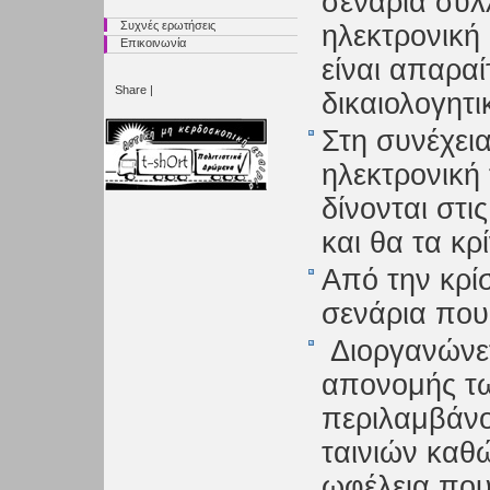
σενάρια συλ
Συχνές ερωτήσεις
ηλεκτρονική
Επικοινωνία
είναι απαρα
Share
|
δικαιολογητ
Στη συνέχει
ηλεκτρονική 
δίνονται στι
και θα τα κρ
Από την κρί
σενάρια που
Διοργανώνετ
απονομής τω
περιλαμβάνο
ταινιών καθώ
ωφέλεια που