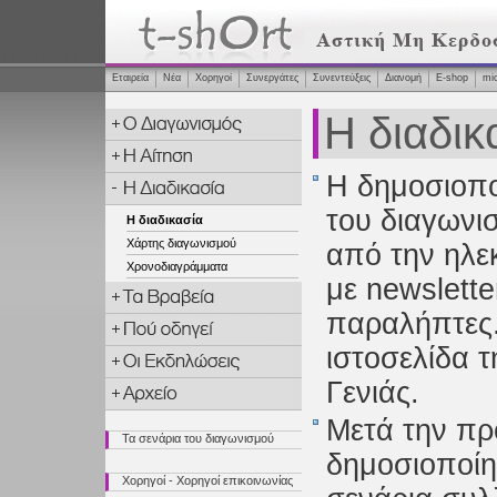
Εταιρεία
Νέα
Χορηγοί
Συνεργάτες
Συνεντεύξεις
Διανομή
Ε-shop
mi
Η διαδικ
Η δημοσιοπο
του διαγωνισ
Η διαδικασία
Χάρτης διαγωνισμού
από την ηλεκ
Χρονοδιαγράμματα
με newslett
παραλήπτες.
ιστοσελίδα 
Γενιάς.
Μετά την πρ
Τα σενάρια του διαγωνισμού
δημοσιοποίησ
Χορηγοί - Χορηγοί επικοινωνίας