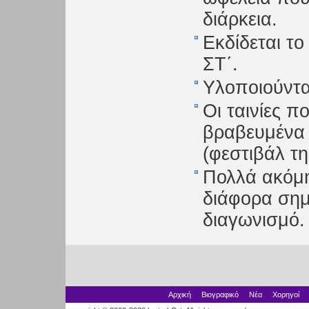
διάρκεια.
Εκδίδεται τ
ΣΤ΄.
Υλοποιούντα
Οι ταινίες 
βραβευμένα 
(φεστιβάλ τη
Πολλά ακόμη
διάφορα σημ
διαγωνισμό.
Αρχική
Βιογραφικό
Νέα
Χορηγοί