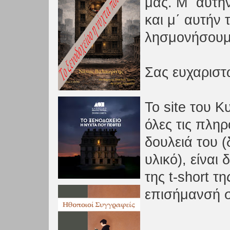
μας. Μ΄ αυτή
και μ΄ αυτήν 
λησμονήσουμ
Σας ευχαριστ
Το site του Κ
όλες τις πλη
δουλειά του 
υλικό), είναι
της t-short τη
επισήμανσή σ