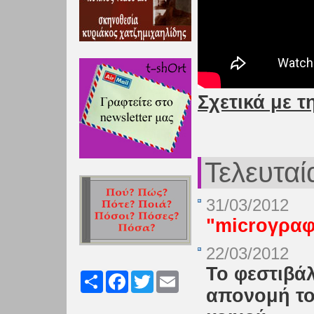
Σχετικά με τ
Τελευταί
31/03/2012
"microγραφ
22/03/2012
Το φεστιβά
Share
Facebook
Twitter
Email
απονομή το