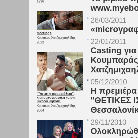
1996
www.myebo
26/03/2011
«microγραφ
Meetings
Κυριάκος Χατζημιχαηλίδης
22/01/2011
2022
Casting για
Κουμπαράς"
Χατζημιχαη
05/12/2010
Η πρεμιέρα
"Ύστατη προσπάθεια",
κινηματογραφική ταινία
"ΘΕΤΙΚΕΣ Ι
μικρού μήκους
Κυριάκος Χατζημιχαηλίδης
Θεσσαλονί
2004
29/11/2010
Ολοκληρώθη