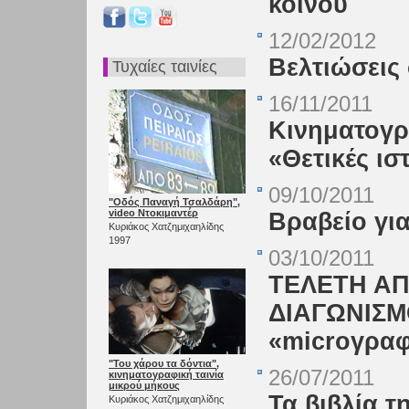
κοινού
12/02/2012
Βελτιώσεις 
Τυχαίες ταινίες
16/11/2011
Κινηματογρ
«Θετικές ισ
09/10/2011
"Οδός Παναγή Τσαλδάρη",
video Ντοκιμαντέρ
Βραβείο για
Κυριάκος Χατζημιχαηλίδης
1997
03/10/2011
ΤΕΛΕΤΗ ΑΠ
ΔΙΑΓΩΝΙΣΜ
«microγραφ
"Του χάρου τα δόντια",
26/07/2011
κινηματογραφική ταινία
μικρού μήκους
Τα βιβλία τη
Κυριάκος Χατζημιχαηλίδης