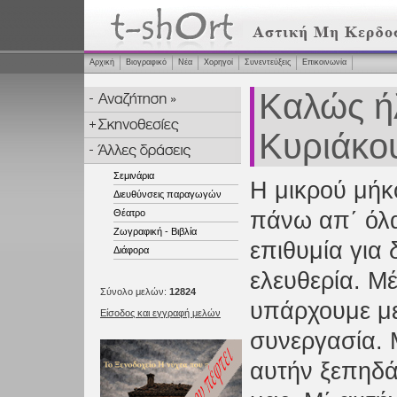
Αρχική
Βιογραφικό
Νέα
Χορηγοί
Συνεντεύξεις
Επικοινωνία
Καλώς ήλ
Κυριάκο
Σεμινάρια
Η μικρού μήκο
Διευθύνσεις παραγωγών
Θέατρο
πάνω απ΄ όλ
Ζωγραφική - Βιβλία
επιθυμία για 
Διάφορα
ελευθερία. Μ
Σύνολο μελών:
12824
υπάρχουμε με
Είσοδος και εγγραφή μελών
συνεργασία.
αυτήν ξεπηδά