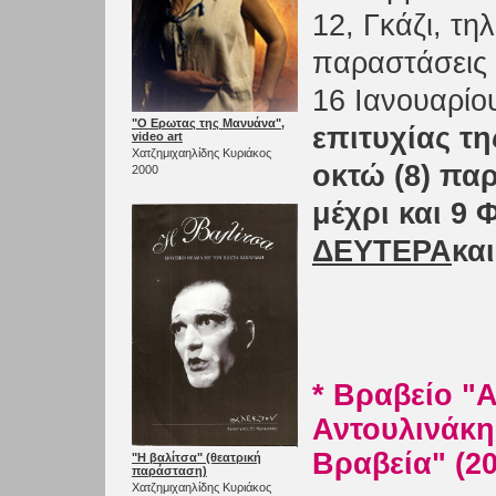
12, Γκάζι, τη
παραστάσεις 
16 Ιανουαρίο
"Ο Ερωτας της Μανυάνα",
επιτυχίας τ
video art
Χατζημιχαηλίδης Κυριάκος
οκτώ (8) πα
2000
μέχρι και 9
ΔΕΥΤΕΡΑ
κα
* Βραβείο "
Αντουλινάκη
Βραβεία" (20
"Η βαλίτσα" (θεατρική
παράσταση)
Χατζημιχαηλίδης Κυριάκος