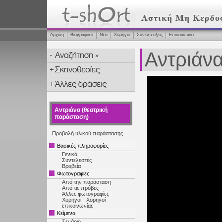
Αρχική
Βιογραφικό
Νέα
Χορηγοί
Συνεντεύξεις
Επικοινωνία
Αντριάν
Αντριάνα (θεατρική
παράσταση)
Προβολή υλικού παράστασης
Βασικές πληροφορίες
Γενικά
Συντελεστές
Βραβεία
Φωτογραφίες
Από την παράσταση
Από τις πρόβες
Άλλες φωτογραφίες
Χορηγοί - Χορηγοί
επικοινωνίας
Κείμενα
Σενάριο