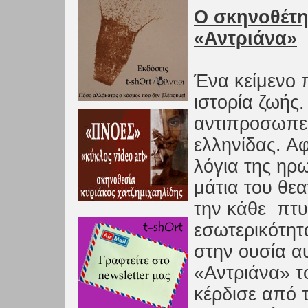
O σκηνοθέτη
«Αντριάνα»
Ένα κείμενο π
ιστορία ζωής
αντιπροσωπεύ
ελληνίδας. Α
λόγια της ηρ
μάτια του θε
την κάθε πτυ
εσωτερικότητ
στην ουσία α
«Αντριάνα» 
κέρδισε από 