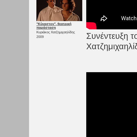
"Κύναστον", θεατρική
παράσταση
Κυριάκος Χατζημιχαηλίδης
Συνέντευξη τ
2009
Χατζημιχαηλί