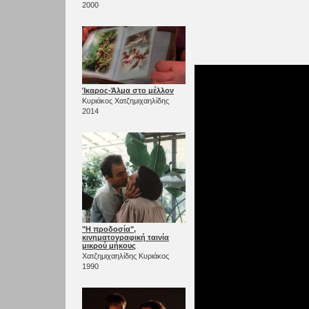
2000
Ίκαρος-Άλμα στο μέλλον
Κυριάκος Χατζημιχαηλίδης
2014
"Η προδοσία",
κινηματογραφική ταινία
μικρού μήκους
Χατζημιχαηλίδης Κυριάκος
1990