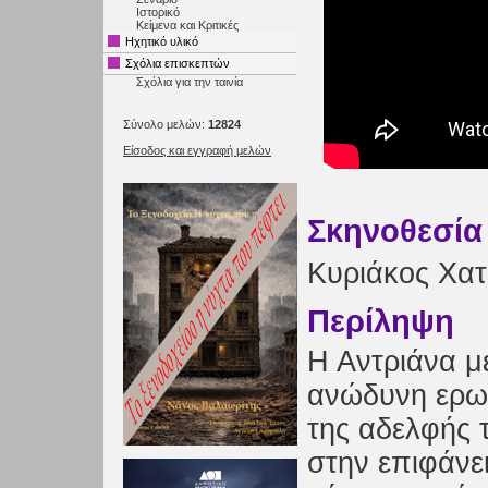
Ιστορικό
Κείμενα και Κριτικές
Ηχητικό υλικό
Σχόλια επισκεπτών
Σχόλια για την ταινία
Σύνολο μελών:
12824
Είσοδος και εγγραφή μελών
Σκηνοθεσία
Κυριάκος Χατ
Περίληψη
Η Αντριάνα μ
ανώδυνη ερωτ
της αδελφής τ
στην επιφάνε