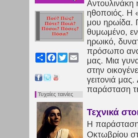
Αντουλινάκη ή
ηθοποιός. Η 
μου ηρωίδα.
θυμωμένο, εν
ηρωικό, δυνα
πρόσωπο ανα
Share
Facebook
Twitter
Email
μας. Μια γυνα
στην οικογένε
γειτονιά μας.
παράσταση τη
Τυχαίες ταινίες
Τεχνικά στο
Η παράσταση
Οκτωβρίου στ