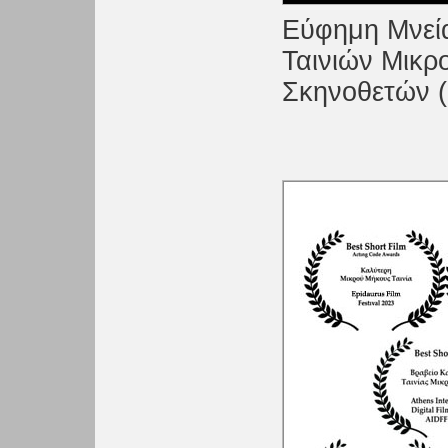
Εύφημη Μνεί
Ταινιών Μικρ
Σκηνοθετών (