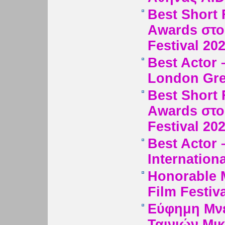
Best Short 
Awards στο
Festival 20
Best Actor 
London Gree
Best Short
Awards στο 
Festival 20
Best Actor
Internation
Honorable M
Film Festiv
Εύφημη Μνε
Ταινιών Μι