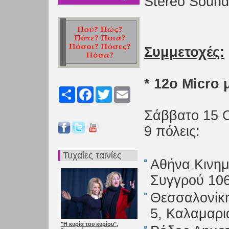
Stereo Sound 
Συμμετοχές:
* 12ο Micro 
Share
Facebook
Twitter
Email
Σάββατο 15 Ο
9 πόλεις:
Τυχαίες ταινίες
Αθήνα Κινη
Συγγρού 106
Θεσσαλονίκ
5, Καλαμαρι
"Η κυρία του κυρίου",