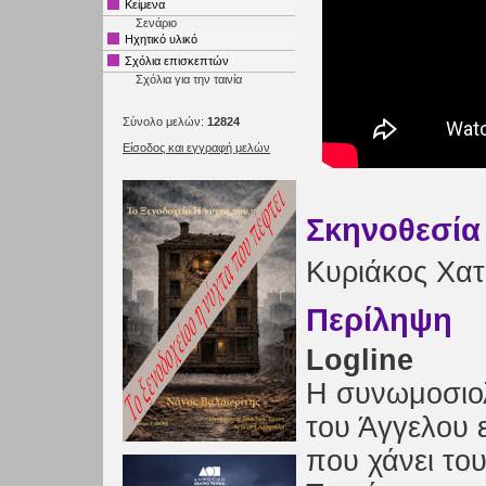
Κείμενα
Σενάριο
Ηχητικό υλικό
Σχόλια επισκεπτών
Σχόλια για την ταινία
Σύνολο μελών:
12824
Είσοδος και εγγραφή μελών
Σκηνοθεσία
Κυριάκος Χατ
Περίληψη
Logline
Η συνωμοσιολ
του Άγγελου ε
που χάνει του