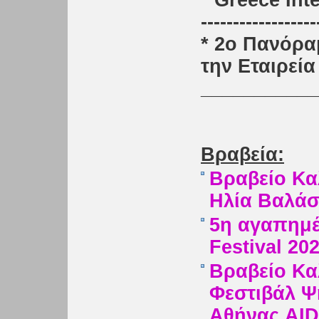
* Greece Int
------------------
* 2ο Πανόρα
την Εταιρεί
___________
Βραβεία:
Bραβείο Κα
Ηλία Βαλάση
5η αγαπημέν
Festival 20
Βραβείο Καλ
Φεστιβάλ Ψ
Αθήνας AID