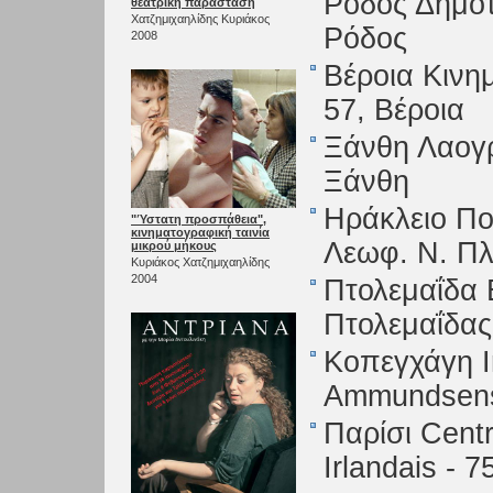
Ρόδος Δημοτ
θεατρική παράσταση
Χατζημιχαηλίδης Κυριάκος
Ρόδος
2008
Βέροια Κιν
57, Βέροια
Ξάνθη Λαογρ
Ξάνθη
Ηράκλειο Πο
"Ύστατη προσπάθεια",
κινηματογραφική ταινία
Λεωφ. Ν. Πλ
μικρού μήκους
Κυριάκος Χατζημιχαηλίδης
2004
Πτολεμαΐδα 
Πτολεμαΐδας
Κοπεγχάγη I
Ammundsens
Παρίσι Centr
Irlandais - 