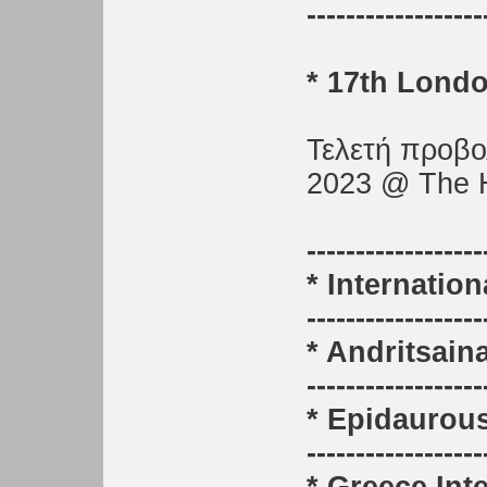
------------------
* 17th Londo
Τελετή προβο
2023 @ The H
------------------
* Internation
------------------
* Andritsain
------------------
* Epidaurous
------------------