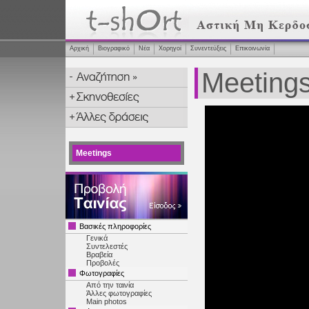
Αρχική
Βιογραφικό
Νέα
Χορηγοί
Συνεντεύξεις
Επικοινωνία
Meeting
Meetings
Βασικές πληροφορίες
Γενικά
Συντελεστές
Βραβεία
Προβολές
Φωτογραφίες
Από την ταινία
Άλλες φωτογραφίες
Main photos