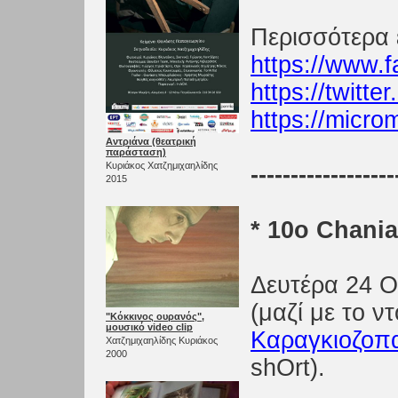
Περισσότερα 
https://www.
https://twitte
https://microm
Αντριάνα (θεατρική
παράσταση)
Κυριάκος Χατζημιχαηλίδης
------------------
2015
* 10ο Chania
Δευτέρα 24 Ο
(μαζί με το ν
"Κόκκινος ουρανός",
μουσικό video clip
Καραγκιοζοπα
Χατζημιχαηλίδης Κυριάκος
2000
shOrt).