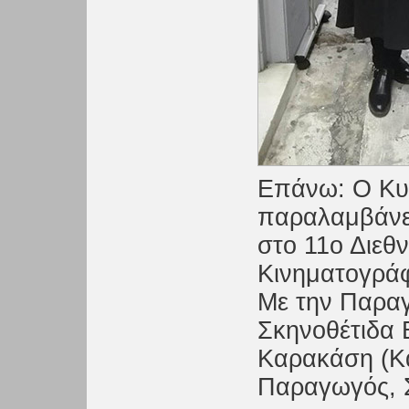
Επάνω: Ο Κυρ
παραλαμβάνει
στο 11ο Διεθ
Κινηματογρά
Με την Παραγ
Σκηνοθέτιδα 
Καρακάση (Κα
Παραγωγός, 