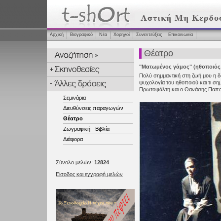
Αρχική
Βιογραφικό
Νέα
Χορηγοί
Συνεντεύξεις
Επικοινωνία
Θέατρο
"Ματωμένος γάμος" (ηθοποιός
Πολύ σημμαντική στη ζωή μου η δ
ψυχολογία του ηθοποιού και τι σημ
Πρωτοψάλτη και ο Θανάσης Παπα
Σεμινάρια
Διευθύνσεις παραγωγών
Θέατρο
Ζωγραφική - Βιβλία
Διάφορα
Σύνολο μελών:
12824
Είσοδος και εγγραφή μελών