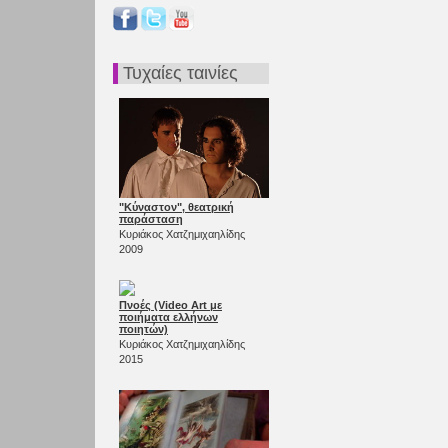
Τυχαίες ταινίες
"Κύναστον", θεατρική
παράσταση
Κυριάκος Χατζημιχαηλίδης
2009
Πνοές (Video Αrt με
ποιήματα ελλήνων
ποιητών)
Κυριάκος Χατζημιχαηλίδης
2015