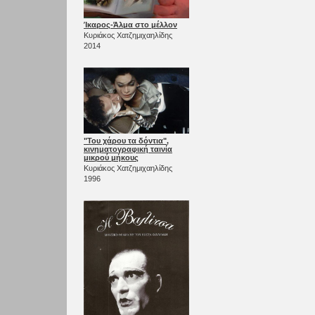
Ίκαρος-Άλμα στο μέλλον
Κυριάκος Χατζημιχαηλίδης
2014
"Του χάρου τα δόντια",
κινηματογραφική ταινία
μικρού μήκους
Κυριάκος Χατζημιχαηλίδης
1996