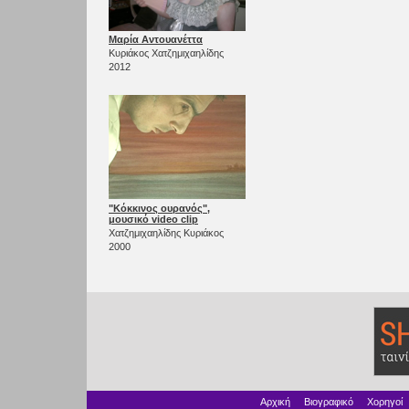
Μαρία Αντουανέττα
Κυριάκος Χατζημιχαηλίδης
2012
"Κόκκινος ουρανός",
μουσικό video clip
Χατζημιχαηλίδης Κυριάκος
2000
Αρχική
Βιογραφικό
Χορηγοί