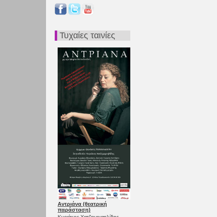
Τυχαίες ταινίες
Αντριάνα (θεατρική
παράσταση)
Κυριάκος Χατζημιχαηλίδης