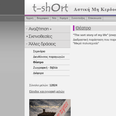
Αρχική
Βιογραφικό
Νέα
Χορηγοί
Συνεντεύξεις
Επικοινωνία
Θέατρο
"The sort story of my life" (σκ
Διαδραστική παράσταση που παρου
"Μικρό πολυτεχνείο"
Σεμινάρια
Διευθύνσεις παραγωγών
Θέατρο
Ζωγραφική - Βιβλία
Διάφορα
Σύνολο μελών:
12824
Είσοδος και εγγραφή μελών