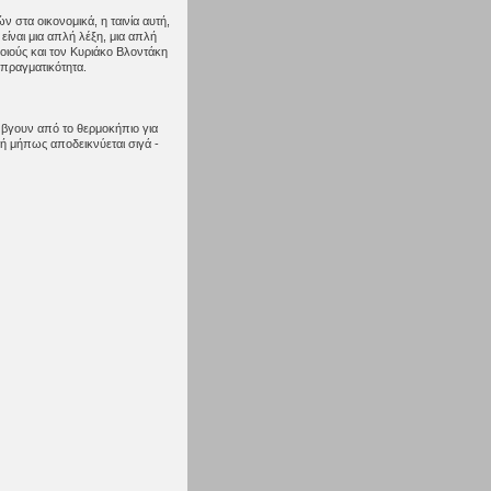
 στα οικονομικά, η ταινία αυτή,
είναι μια απλή λέξη, μια απλή
οιούς και τον Κυριάκο Βλοντάκη
πραγματικότητα.
 βγουν από το θερμοκήπιο για
ή μήπως αποδεικνύεται σιγά -