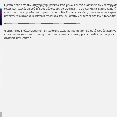
Πρώτα πρέπει να πω ότι χωρίς την βοήθεια των φίλων και την ευαισθησία των συνεργατών
όπως και πολλές μικρού μήκους βέβαια, δεν θα γινότανε. Το να πει κανείς ένα ευχαριστώ 
κουβέντα που παρ' όλα αυτά πρέπει να ειπωθεί. Όπως και να 'χει, από τους φίλους ηθοπ
μέχρι την πιο μικρή συμμετοχή η παρουσία των ανθρώπων αυτών έκανε την "Προδοσία" 
-------------------------------------------------------------------------
Θυμίζω στον Παύλο Μαυρικίδη τις τεράστιες γλάστρες με τα τροπικά φυτά που έπρεπε να
να γίνουν τα γυρίσματα. Ήταν η πρώτη του επαφή και όπως φάνηκε καθόλου τραυματική 
σιγά τραυματικότατη!!!.
-------------------------------------------------------------------------