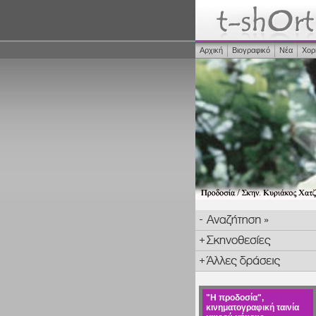
Αρχική
Βιογραφικό
Νέα
Χορ
"Η προδοσία",
κινηματογραφική ταινία