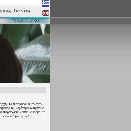
Το site της t-shOrt
αρχή. Το τι σημαίνει αυτό στην
ιηγήματος του Φρέντρικ Μπράουν
ε να παραδώσω ώστε να πάρω το
 "Προδοσία" μας έβγαλε