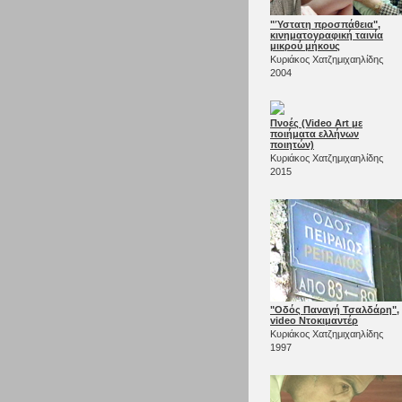
"Ύστατη προσπάθεια",
κινηματογραφική ταινία
μικρού μήκους
Κυριάκος Χατζημιχαηλίδης
2004
Πνοές (Video Αrt με
ποιήματα ελλήνων
ποιητών)
Κυριάκος Χατζημιχαηλίδης
2015
"Οδός Παναγή Τσαλδάρη",
video Ντοκιμαντέρ
Κυριάκος Χατζημιχαηλίδης
1997