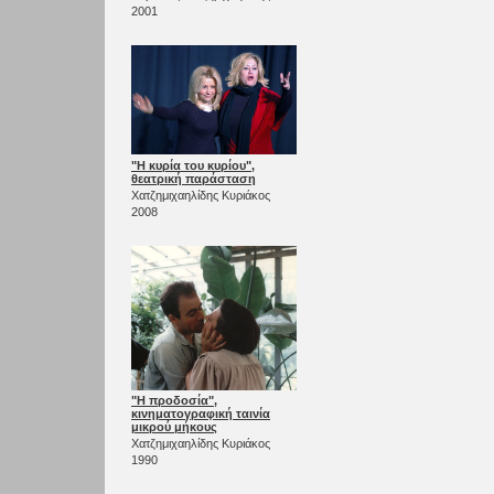
2001
"Η κυρία του κυρίου",
θεατρική παράσταση
Χατζημιχαηλίδης Κυριάκος
2008
"Η προδοσία",
κινηματογραφική ταινία
μικρού μήκους
Χατζημιχαηλίδης Κυριάκος
1990