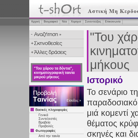
Αρχική
Βιογραφικό
Νέα
Χορηγοί
Συνεντεύξεις
Επικοινωνία
"Του χάρ
κινηματο
μήκους
"Του χάρου τα δόντια",
κινηματογραφική ταινία
μικρού μήκους
Ιστορικό
Το σενάριο τη
παραδοσιακό 
Βασικές πληροφορίες
μιά κομεντί 
Γενικά
Συντελεστές
θέματος κρύφ
Βραβεία
Προβολές
Φωτογραφίες
σκηνές και δι
Από την ταινία