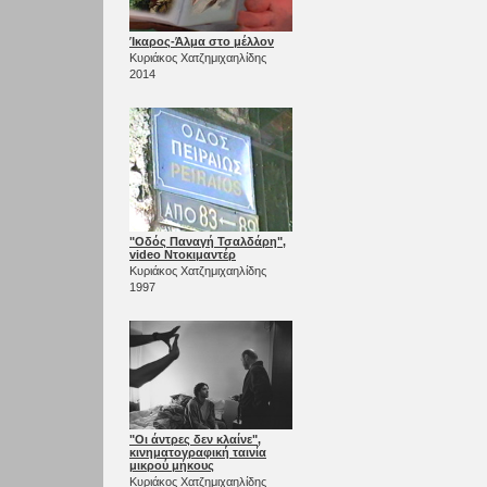
Ίκαρος-Άλμα στο μέλλον
Κυριάκος Χατζημιχαηλίδης
2014
"Οδός Παναγή Τσαλδάρη",
video Ντοκιμαντέρ
Κυριάκος Χατζημιχαηλίδης
1997
"Οι άντρες δεν κλαίνε",
κινηματογραφική ταινία
μικρού μήκους
Κυριάκος Χατζημιχαηλίδης