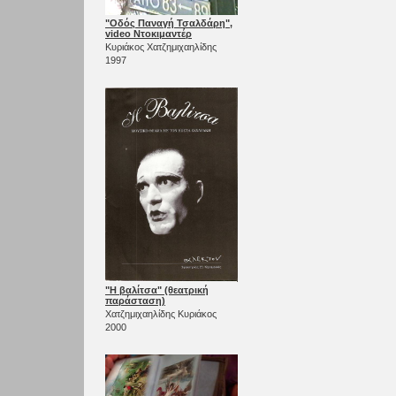
"Οδός Παναγή Τσαλδάρη",
video Ντοκιμαντέρ
Κυριάκος Χατζημιχαηλίδης
1997
"Η βαλίτσα" (θεατρική
παράσταση)
Χατζημιχαηλίδης Κυριάκος
2000