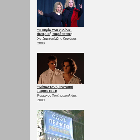
"Η κυρία του κυρίου",
θεατρική παράσταση
Χατζημιχαηλίδης Κυριάκος
2008
"Κύναστον", θεατρική
παράσταση
Κυριάκος Χατζημιχαηλίδης
2009