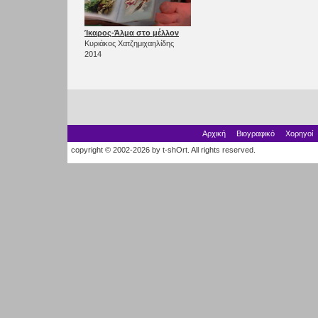
Ίκαρος-Άλμα στο μέλλον
Κυριάκος Χατζημιχαηλίδης
2014
Αρχική
Βιογραφικό
Χορηγοί
copyright © 2002-2026 by t-shOrt. All rights reserved.