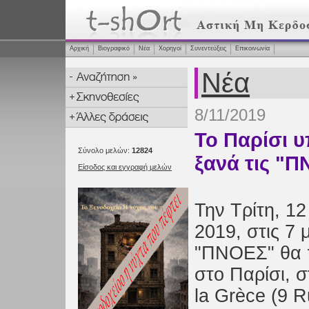
Αρχική
Βιογραφικό
Νέα
Χορηγοί
Συνεντεύξεις
Επικοινωνία
Νέα
8/11/2019
Το Παρίσι υ
Σύνολο μελών:
12824
ξανά τις "
Είσοδος και εγγραφή μελών
Την Τρίτη, 1
2019, στις 7 μ
"ΠΝΟΕΣ" θα 
στο Παρίσι, 
la Grèce (9 R