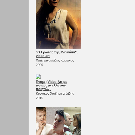
"Ο Ερωτας της Μανυάνα",
video art
Χατζημιχαηλίδης Κυριάκος
2000
Πνοές (Video Αrt με
ποιήματα ελλήνων
ποιητών)
Κυριάκος Χατζημιχαηλίδης
2015