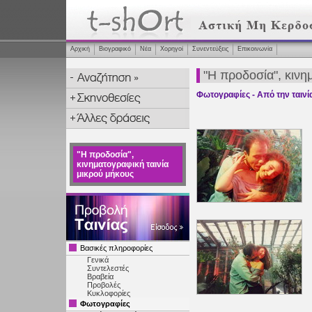
Αρχική
Βιογραφικό
Νέα
Χορηγοί
Συνεντεύξεις
Επικοινωνία
"Η προδοσία", κινη
Φωτογραφίες - Από την ταινί
"Η προδοσία",
κινηματογραφική ταινία
μικρού μήκους
Βασικές πληροφορίες
Γενικά
Συντελεστές
Βραβεία
Προβολές
Κυκλοφορίες
Φωτογραφίες