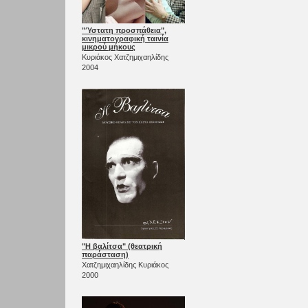
"Ύστατη προσπάθεια",
κινηματογραφική ταινία
μικρού μήκους
Κυριάκος Χατζημιχαηλίδης
2004
"Η βαλίτσα" (θεατρική
παράσταση)
Χατζημιχαηλίδης Κυριάκος
2000