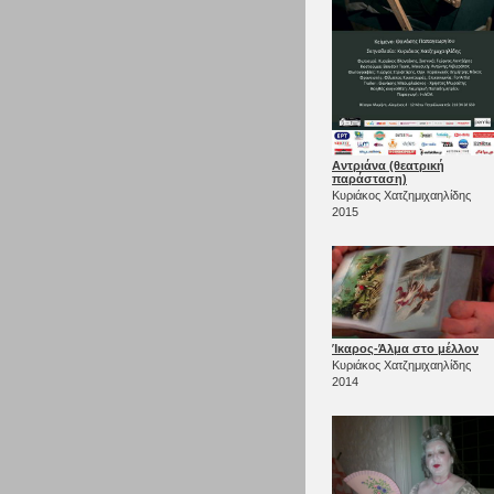
Αντριάνα (θεατρική
παράσταση)
Κυριάκος Χατζημιχαηλίδης
2015
Ίκαρος-Άλμα στο μέλλον
Κυριάκος Χατζημιχαηλίδης
2014