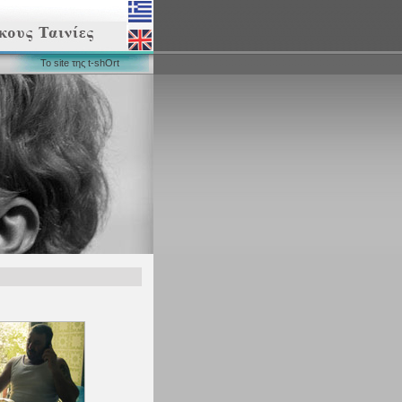
Το site της t-shOrt