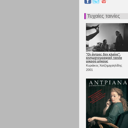
Τυχαίες ταινίες
"Οι άντρες δεν κλαίνε",
κινηματογραφική ταινία
μικρού μήκους
Κυριάκος Χατζημιχαηλίδης
2001