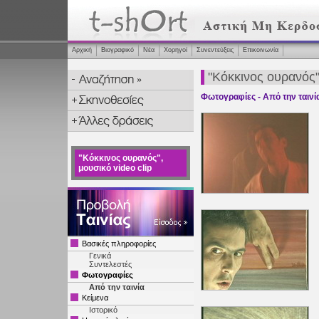
Αρχική
Βιογραφικό
Νέα
Χορηγοί
Συνεντεύξεις
Επικοινωνία
"Κόκκινος ουρανός",
Φωτογραφίες - Από την ταινί
"Κόκκινος ουρανός",
μουσικό video clip
Βασικές πληροφορίες
Γενικά
Συντελεστές
Φωτογραφίες
Από την ταινία
Κείμενα
Ιστορικό