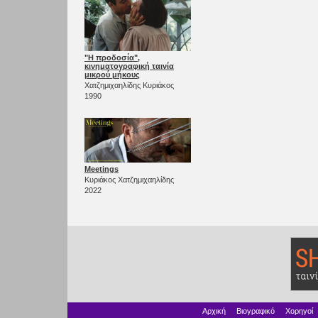
"Η προδοσία",
κινηματογραφική ταινία
μικρού μήκους
Χατζημιχαηλίδης Κυριάκος
1990
Meetings
Κυριάκος Χατζημιχαηλίδης
2022
Αρχική
Βιογραφικό
Χορηγοί