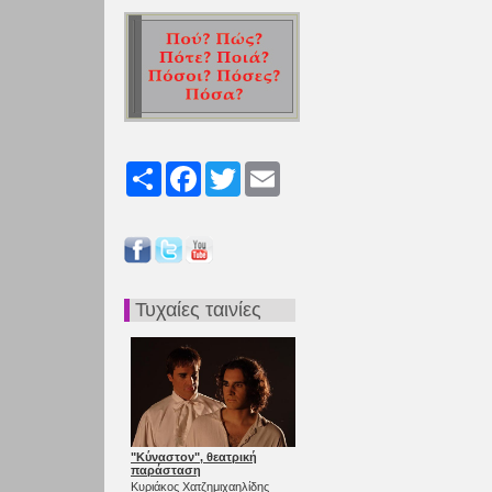
Share
Facebook
Twitter
Email
Τυχαίες ταινίες
"Κύναστον", θεατρική
παράσταση
Κυριάκος Χατζημιχαηλίδης