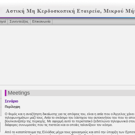
ηγοί
Συνεντεύξεις
Επικοινωνία
Meetings
Σενάριο
Περίληψη
Ο θυμός και η αναζήτηση δικαίωσης για τις απόψεις του, είναι η αιτία που ο Άγγελος χάνει
τηλεφωνημάτων μαζί τους. Αιτία το σκάσιμο του λάστιχου του αυτοκινήτου του που το απ
βουλκανιζατέρ της περιοχής. Με αφορμή αυτό το περιστατικό ξεδιπλώνει τηλεφωνικά στους
διάφορες συνωμοσίες που τις πιστεύει και οι οποίες ταλανίζουν τον κόσμο.
Από το καταπίστευμα της Ελλάδας μέχρι τους ψεκασμούς και από την ύπαρξη των Ερπετοε