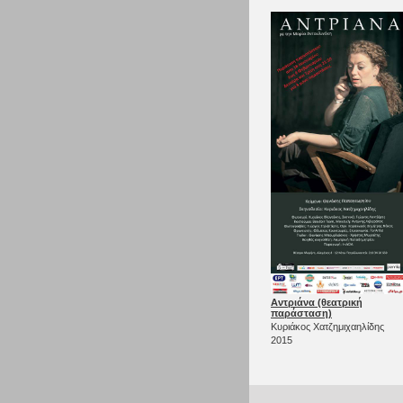
Αντριάνα (θεατρική
παράσταση)
Κυριάκος Χατζημιχαηλίδης
2015