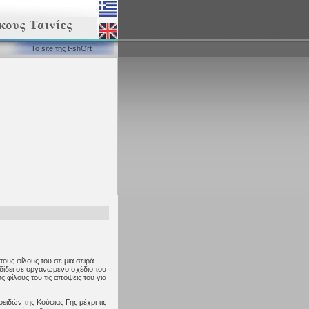
Το site της t-shOrt
 τους φίλους του σε μια σειρά
οδίδει σε οργανωμένο σχέδιο του
 φίλους του τις απόψεις του για
ιδών της Κούφιας Γης μέχρι τις