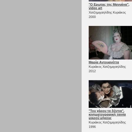
"Ο Ερωτας της Μανυάνα",
video art
Χατζημιχαηλίδης Κυριάκος
2000
Μαρία Αντουανέττα
Κυριάκος Χατζημιχαηλίδης
2012
"Του χάρου τα δόντια",
κινηματογραφική ταινία
μικρού μήκους
Κυριάκος Χατζημιχαηλίδης
1996