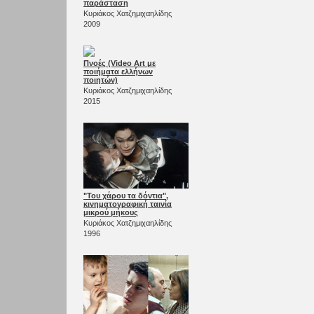
παράσταση
Κυριάκος Χατζημιχαηλίδης
2009
Πνοές (Video Αrt με
ποιήματα ελλήνων
ποιητών)
Κυριάκος Χατζημιχαηλίδης
2015
"Του χάρου τα δόντια",
κινηματογραφική ταινία
μικρού μήκους
Κυριάκος Χατζημιχαηλίδης
1996