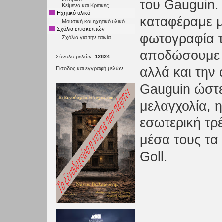
του Gauguin.
Κείμενα και Κριτικές
Ηχητικό υλικό
καταφέραμε μ
Μουσική και ηχητικό υλικό
Σχόλια επισκεπτών
φωτογραφία τ
Σχόλια για την ταινία
αποδώσουμε 
Σύνολο μελών:
12824
αλλά και την
Είσοδος και εγγραφή μελών
Gauguin ώστε
μελαγχολία, 
εσωτερική τρ
μέσα τους τα 
Goll.