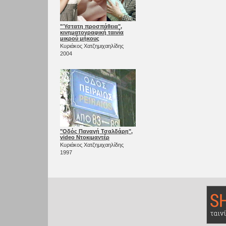
"Ύστατη προσπάθεια",
κινηματογραφική ταινία
μικρού μήκους
Κυριάκος Χατζημιχαηλίδης
2004
"Οδός Παναγή Τσαλδάρη",
video Ντοκιμαντέρ
Κυριάκος Χατζημιχαηλίδης
1997