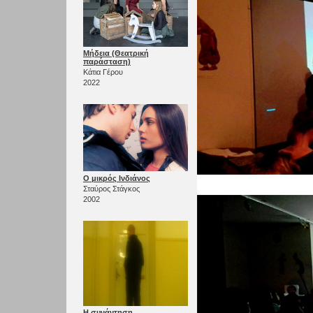
Μήδεια (Θεατρική
παράσταση)
Κάτια Γέρου
2022
Ο μικρός Ινδιάνος
Σταύρος Στάγκος
2002
Η συνάντηση