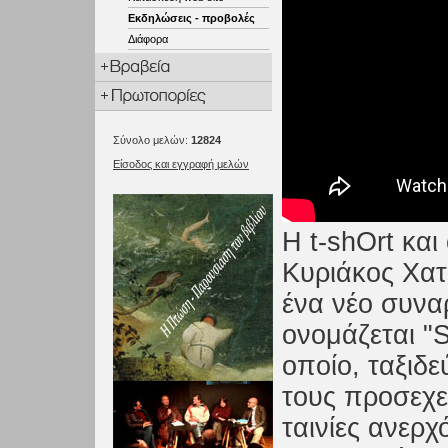
Εκδηλώσεις - προβολές
Διάφορα
Σύνολο μελών:
12824
Είσοδος και εγγραφή μελών
Η t-shOrt κα
Κυριάκος Χατ
ένα νέο συν
ονομάζεται "S
οποίο, ταξιδ
τους προσεχεί
ταινίες ανερ