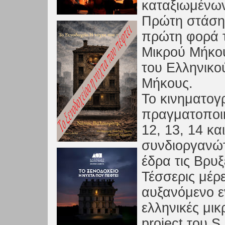
καταξιωμένω
Πρώτη στάση 
πρώτη φορά τ
Μικρού Μήκου
του Ελληνικο
Μήκους.
Το κινηματογ
πραγματοποιή
12, 13, 14 κ
συνδιοργανώτρ
έδρα τις Βρυξ
Τέσσερις μέρε
αυξανόμενο ε
ελληνικές μικ
project του S