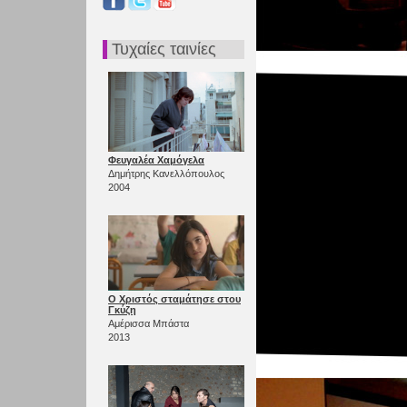
Τυχαίες ταινίες
Φευγαλέα Χαμόγελα
Δημήτρης Κανελλόπουλος
2004
Ο Χριστός σταμάτησε στου
Γκύζη
Αμέρισσα Μπάστα
2013