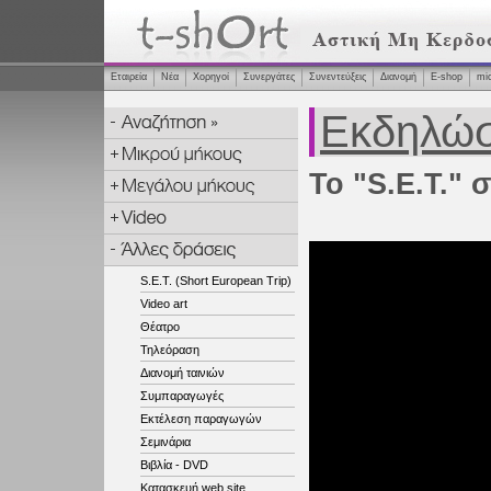
Εταιρεία
Νέα
Χορηγοί
Συνεργάτες
Συνεντεύξεις
Διανομή
Ε-shop
mi
Εκδηλώσ
Το "S.E.T." 
S.E.T. (Short European Trip)
Video art
Θέατρο
Τηλεόραση
Διανομή ταινιών
Συμπαραγωγές
Εκτέλεση παραγωγών
Σεμινάρια
Βιβλία - DVD
Κατασκευή web site