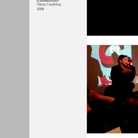
Τάσος Γουδέλης
2008