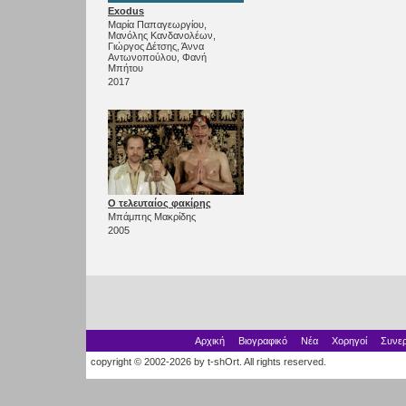
Exodus
Μαρία Παπαγεωργίου,
Μανόλης Κανδανολέων,
Γιώργος Δέτσης, Άννα
Αντωνοπούλου, Φανή
Μπήτου
2017
Ο τελευταίος φακίρης
Μπάμπης Μακρίδης
2005
Αρχική
Βιογραφικό
Νέα
Χορηγοί
Συνερ
copyright © 2002-2026 by t-shOrt. All rights reserved.