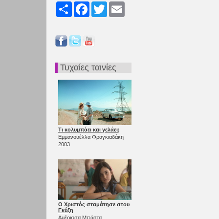
Share
Facebook
Twitter
Email
Τυχαίες ταινίες
Τι κολυμπάει και γελάει;
Εμμανουέλλα Φραγκιαδάκη
2003
Ο Χριστός σταμάτησε στου
Γκύζη
Αμέρισσα Μπάστα