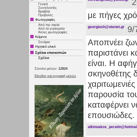
2
Γενικά
Συντελεστές
Βραβεία
με πήγες χρό
Προβολές
Φωτογραφίες
Από την ταινία
georgiosh@otenet.gr
9/
Από τα γυρίσματα
Άλλες φωτογραφίες
Κείμενα
Αποπνέει ζων
Σενάριο
Ηχητικό υλικό
παριστάνει κ
Σχόλια επισκεπτών
Σχόλια
είναι. Η αφή
Σύνολο μελών:
12824
σκηνοθέτης δ
Είσοδος και εγγραφή μελών
χαριτωμενιές
παρουσία του
καταφέρνει ν
επουσιώδες. 
alkinoakos_peratin@hotmai