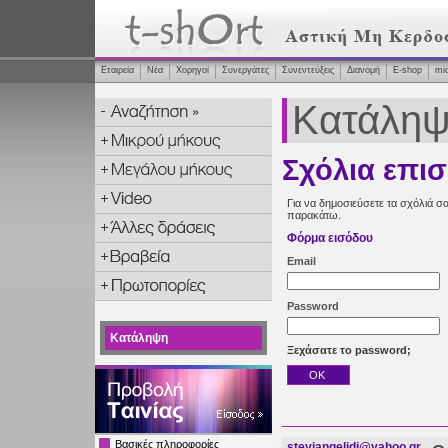
Εταιρεία
Νέα
Χορηγοί
Συνεργάτες
Συνεντεύξεις
Διανομή
Ε-shop
mi
Κατάλη
Σχόλια επι
Για να δημοσιεύσετε τα σχόλιά σα
παρακάτω.
Φόρμα εισόδου
Email
Password
Κατάληψη
Ξεχάσατε το password;
Βασικές πληροφορίες
steviangelidi@yahoo.gr