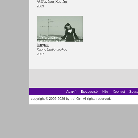
Αλέξανδρος Χαντζής
2009
Ισόγειο
Χάρης Σταθόπουλος
2007
Αρχική
Βιογραφικό
Νέα
Χορηγοί
Συνερ
copyright © 2002-2026 by t-shOrt. All rights reserved.