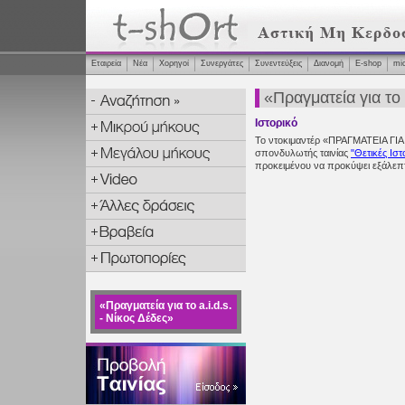
Εταιρεία
Νέα
Χορηγοί
Συνεργάτες
Συνεντεύξεις
Διανομή
Ε-shop
mi
«Πραγματεία για το 
Ιστορικό
Το ντοκιμαντέρ «ΠΡΑΓΜΑΤΕΙΑ ΓΙΑ
σπονδυλωτής ταινίας
"Θετικές Ιστ
προκειμένου να προκύψει εξάλεπτης
«Πραγματεία για το a.i.d.s.
- Νίκος Δέδες»