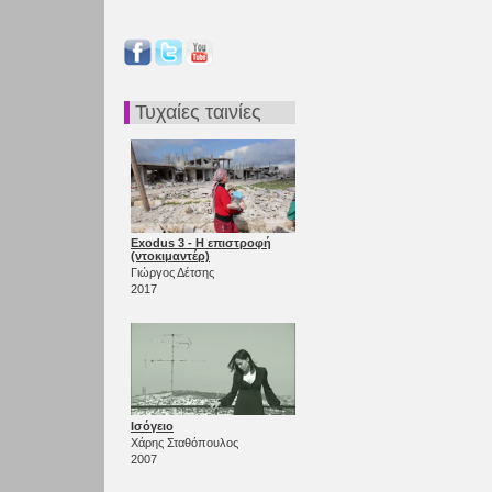
Τυχαίες ταινίες
Exodus 3 - Η επιστροφή
(ντοκιμαντέρ)
Γιώργος Δέτσης
2017
Ισόγειο
Χάρης Σταθόπουλος
2007