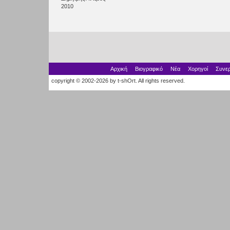
2010
Αρχική
Βιογραφικό
Νέα
Χορηγοί
Συνερ
copyright © 2002-2026 by t-shOrt. All rights reserved.