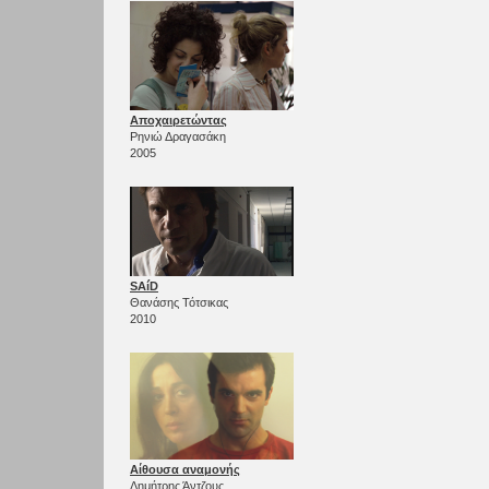
Αποχαιρετώντας
Ρηνιώ Δραγασάκη
2005
SAíD
Θανάσης Τότσικας
2010
Αίθουσα αναμονής
Δημήτρης Άντζους