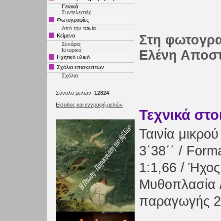
Γενικά
Συντελεστές
Φωτογραφίες
Από την ταινία
Κείμενα
Στη φωτογρα
Σενάριο
Ιστορικό
Ελένη Αποσ
Ηχητικό υλικό
Σχόλια επισκεπτών
Σχόλια
Σύνολο μελών:
12824
Είσοδος και εγγραφή μελών
Τεχνικά στο
Ταινία μικρο
3΄38΄΄ / Form
1:1,66 / Ήχος
Μυθοπλασία 
παραγωγής 2