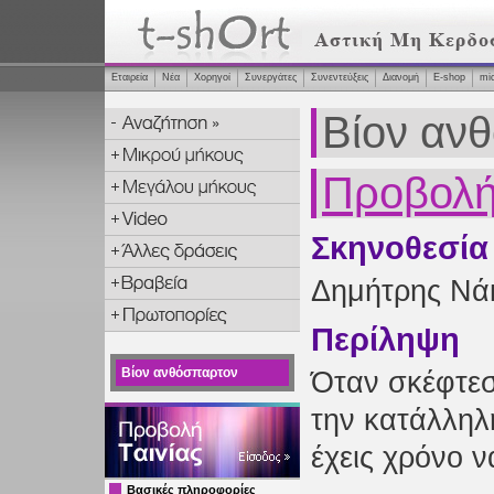
Εταιρεία
Νέα
Χορηγοί
Συνεργάτες
Συνεντεύξεις
Διανομή
Ε-shop
mi
Βίον αν
Προβολή 
Σκηνοθεσία
Δημήτρης Νά
Περίληψη
Βίον ανθόσπαρτον
Όταν σκέφτεσ
την κατάλληλη
έχεις χρόνο να
Βασικές πληροφορίες