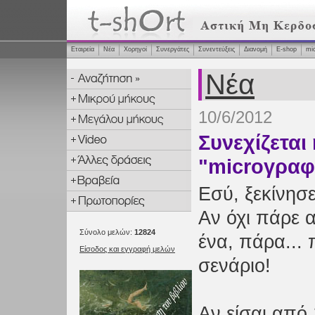
Εταιρεία
Νέα
Χορηγοί
Συνεργάτες
Συνεντεύξεις
Διανομή
Ε-shop
mi
Νέα
10/6/2012
Συνεχίζεται
"microγραφ
Εσύ, ξεκίνησε
Αν όχι πάρε α
Σύνολο μελών:
12824
ένα, πάρα... 
Είσοδος και εγγραφή μελών
σενάριο!
Αν είσαι από