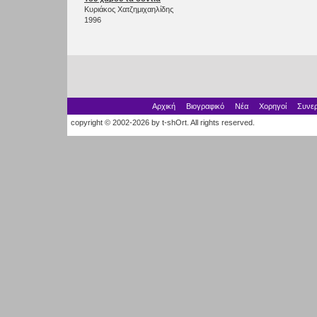
Κυριάκος Χατζημιχαηλίδης
1996
Αρχική
Βιογραφικό
Νέα
Χορηγοί
Συνερ
copyright © 2002-2026 by t-shOrt. All rights reserved.