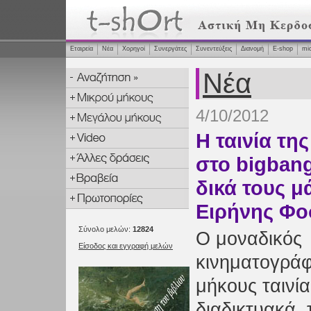
Εταιρεία
Νέα
Χορηγοί
Συνεργάτες
Συνεντεύξεις
Διανομή
Ε-shop
mi
Νέα
4/10/2012
Η ταινία τη
στο bigbang
δικά τους μ
Ειρήνης Φ
Σύνολο μελών:
12824
Ο μοναδικός
Είσοδος και εγγραφή μελών
κινηματογράφ
μήκους ταινία
διαδικτυακά, 