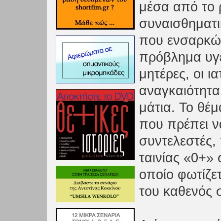
μέσα από το 
συναισθηματ
που ενσαρκώ
πρόβλημα υγε
μητέρες, οι ι
αναγκαιότητα
μάτια. Το θέμ
που πρέπει να
συντελεστές,
ταινίας «0+»
οποίο φωτίζε
του καθενός 