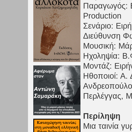
Παραγωγός: 
Production
Σενάριο: Ειρ
Διεύθυνση Φ
Μουσική: Μά
Ηχοληψία: Β
Μοντάζ: Ειρ
Ηθοποιοί: Α.
Ανδρεοπούλου
Περλέγγας, 
Περίληψη
Μια ταινία γυ