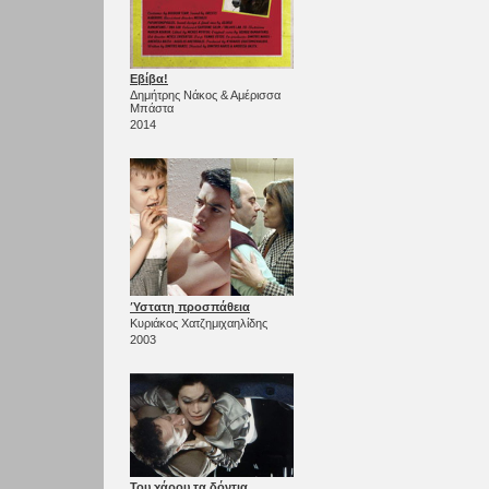
Εβίβα!
Δημήτρης Νάκος & Αμέρισσα
Μπάστα
2014
Ύστατη προσπάθεια
Κυριάκος Χατζημιχαηλίδης
2003
Του χάρου τα δόντια