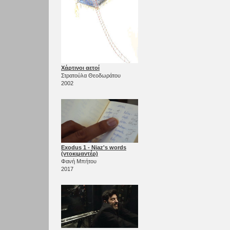
Χάρτινοι αετοί
Στρατούλα Θεοδωράτου
2002
Exodus 1 - Niaz's words
(ντοκιμαντέρ)
Φανή Μπήτου
2017