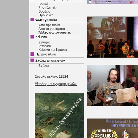
Γενικά
Συντελεστές
Βραβεία
Προβολές
Φωτογραφίες
Από την ταινία
Από τα γυρίσματα
Άλλες φωτογραφίες
Κείμενα
Σενάριο
Ιστορικό
Κείμενα και Κριτικές
Ηχητικό υλικό
Σχόλια επισκεπτών
Σχόλια
Σύνολο μελών:
12824
Είσοδος και εγγραφή μελών