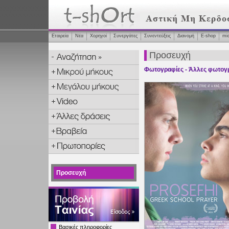
Εταιρεία
Νέα
Χορηγοί
Συνεργάτες
Συνεντεύξεις
Διανομή
Ε-shop
mi
Προσευχή
Φωτογραφίες - Άλλες φωτογ
Προσευχή
Βασικές πληροφορίες