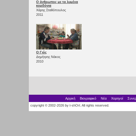
Ο άνθρωπος με τα λυμένα
κορδόνια
Χάρης Σταθόπουλος
2011
Ο Γιός
Δημήτρης Νάκος
2010
Αρχική
Βιογραφικό
Νέα
Χορηγοί
Συνερ
copyright © 2002-2026 by t-shOrt. All rights reserved.