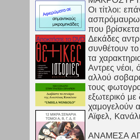
ΜΑΚΡΟΣΥΡΤ
Οι τίτλοι: ε
ασπρόμαυρων
που βρίσκετα
Δεκάδες αντρ
συνθέτουν το
τα χαρακτηρισ
Αντρες νέοι,
αλλού σοβαρά
τους φωτογρα
εξωτερικό με 
χαμογελούν α
Αϊφελ, Κανάλ
ΑΝΑΜΕΣΑ Α