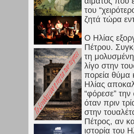
αίματος που έ
του “χειρότερ
ζητά τώρα εν
Ο Ηλίας εξοργ
Πέτρου. Συγκ
τη μολυσμένη
λίγο στην του
πορεία θύμα 
Ηλίας αποκαλ
“φόρεσε” την 
όταν πριν τρ
στην τουαλέτ
Πέτρος, αν κα
ιστορία του Η