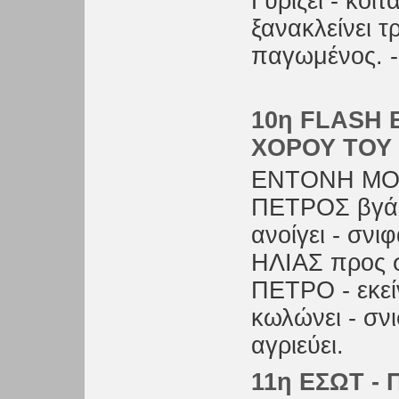
Γυρίζει - κο
ξανακλείνει τ
παγωμένος. 
10η FLASH 
ΧΟΡΟΥ ΤΟΥ
ΕΝΤΟΝΗ ΜΟΥ
ΠΕΤΡΟΣ βγάζ
ανοίγει - σνι
ΗΛΙΑΣ προς στ
ΠΕΤΡΟ - εκεί
κωλώνει - σνι
αγριεύει.
11η ΕΣΩΤ - 