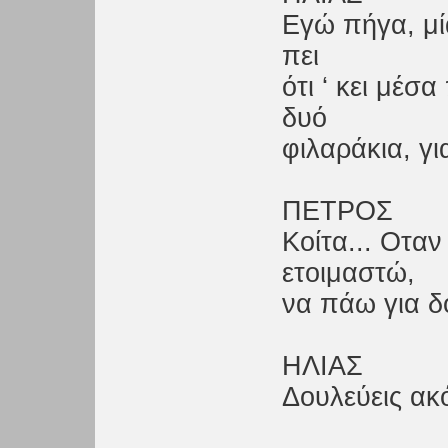
Εγώ πήγα, μία
πει
ότι ‘ κει μέσ
δυό
φιλαράκια, γι
ΠΕΤΡΟΣ
Κοίτα... Οταν
ετοιμαστώ,
να πάω για δ
ΗΛΙΑΣ
Δουλεύεις ακ