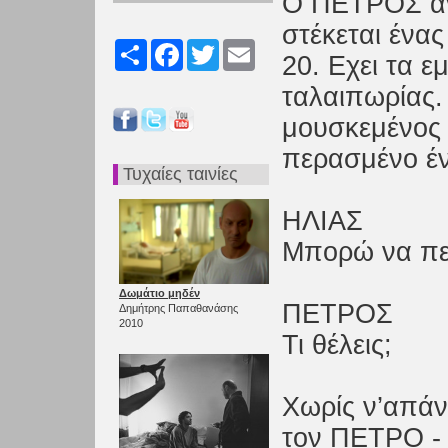
Ο ΠΕΤΡΟΣ ανο
στέκεται ένα
Share
Facebook
Twitter
Email
20. Εχει τα 
ταλαιπωρίας. 
μουσκεμένος 
περασμένο έ
Τυχαίες ταινίες
ΗΛΙΑΣ
Μπορώ να π
Δωμάτιο μηδέν
ΠΕΤΡΟΣ
Δημήτρης Παπαθανάσης
2010
Τι θέλεις;
Χωρίς ν’απάν
τον ΠΕΤΡΟ - ε