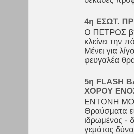
δεκάδες προ
4η ΕΣΩΤ. ΠΡ
Ο ΠΕΤΡΟΣ βγά
κλείνει την π
Μένει για λίγ
φευγαλέα θρ
5η FLASH B
ΧΟΡΟΥ ΕΝΟ
ΕΝΤΟΝΗ ΜΟ
Θραύσματα ει
ιδρωμένος - δ
γεμάτος δύνα