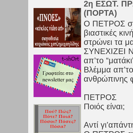
2η ΕΣΩΤ. ΠΡ
(ΠΟΡΤΑ)
Ο ΠΕΤΡΟΣ στ
βιαστικές κινή
στρώνει τα μ
ΣΥΝΕΧΙΖΕΙ Ν
απ’το “ματάκι
Βλέμμα απ’το
ανθρώπινης φ
ΠΕΤΡΟΣ
Ποιός είναι;
Αντί γι’απά