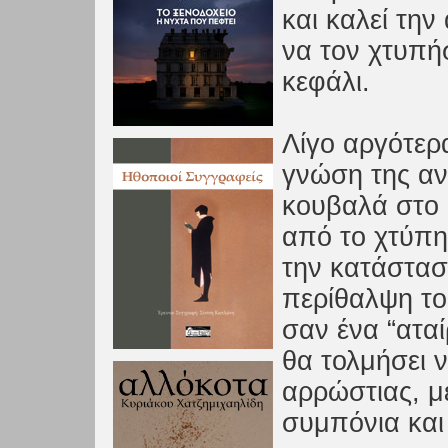
και καλεί την
να τον χτυπήσ
κεφάλι.
Λίγο αργότερ
γνώση της α
κουβαλά στο 
από το χτύπη
την κατάστασ
περίθαλψη το
σαν ένα “ατα
θα τολμήσει ν
αρρώστιας, μ
συμπόνια και