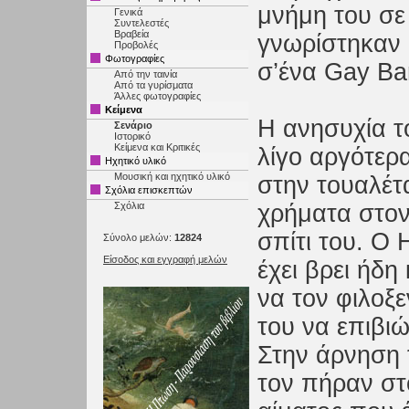
μνήμη του σε 
Γενικά
Συντελεστές
Βραβεία
γνωρίστηκαν 
Προβολές
Φωτογραφίες
σ’ένα Gay Ba
Από την ταινία
Από τα γυρίσματα
Άλλες φωτογραφίες
Κείμενα
Η ανησυχία το
Σενάριο
Ιστορικό
Κείμενα και Κριτικές
λίγο αργότερ
Ηχητικό υλικό
Μουσική και ηχητικό υλικό
στην τουαλέτ
Σχόλια επισκεπτών
Σχόλια
χρήματα στον 
σπίτι του. Ο
Σύνολο μελών:
12824
Είσοδος και εγγραφή μελών
έχει βρει ήδη
να τον φιλοξ
του να επιβι
Στην άρνηση τ
τον πήραν στ