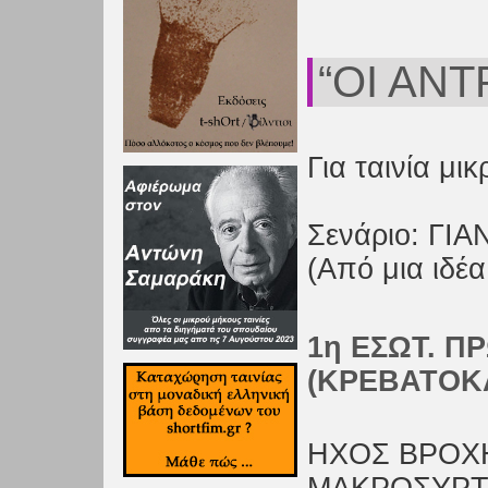
“ΟΙ ΑΝΤ
Για ταινία μι
Σενάριο: ΓΙ
(Από μια ιδέ
1η ΕΣΩΤ. ΠΡ
(ΚΡΕΒΑΤΟΚ
HΧΟΣ ΒΡΟΧΗ