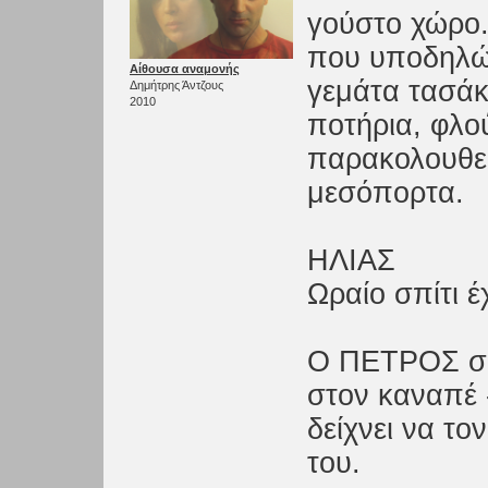
γούστο χώρο.
που υποδηλών
Αίθουσα αναμονής
γεμάτα τασάκ
Δημήτρης Άντζους
2010
ποτήρια, φλ
παρακολουθεί
μεσόπορτα.
ΗΛΙΑΣ
Ωραίο σπίτι έ
Ο ΠΕΤΡΟΣ σω
στον καναπέ 
δείχνει να τον
του.