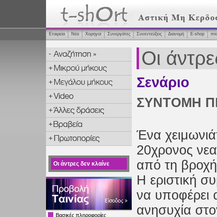
Εταιρεία
Νέα
Χορηγοί
Συνεργάτες
Συνεντεύξεις
Διανομή
Ε-shop
mi
Οι άντρε
Σενάριο
ΣΥΝΤΟΜΗ Π
Ένα χειμωνιάτ
20χρονος νεα
από τη βροχή
Οι άντρες δεν κλαίνε
Η εριστική συ
να υποφέρει 
ανησυχία στο
Βασικές πληροφορίες