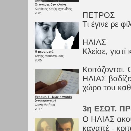
Οι άντρες δεν κλαίνε
Κυριάκος Χατζημιχαηλίδης
ΠΕΤΡΟΣ
2001
Τι έγινε ρε φίλ
ΗΛΙΑΣ
Κλείσε, γιατί 
Η μέρα μετά
Χάρης Σταθόπουλος
2005
Κοιτάζονται.
ΗΛΙΑΣ βαδίζει
χώρο του καθ
Exodus 1 - Niaz's words
(ντοκιμαντέρ)
Φανή Μπήτου
3η ΕΣΩΤ. ΠΡ
2017
Ο ΗΛΙΑΣ ακου
καναπέ - κοι