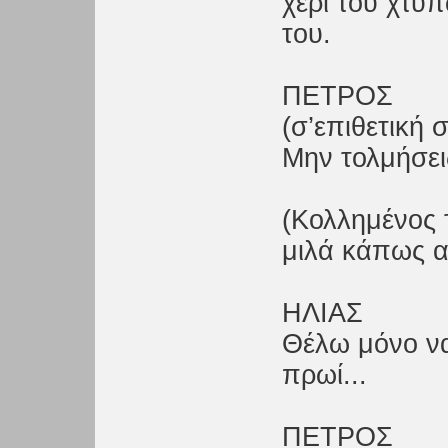
χέρι του χτυ
του.
ΠΕΤΡΟΣ
(σ’επιθετική 
Μην τολμήσεις
(Κολλημένος 
μιλά κάπως α
ΗΛΙΑΣ
Θέλω μόνο να
πρωί...
ΠΕΤΡΟΣ