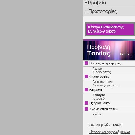
Κέντρα Εκπαίδευσης
Ενηλίκων (spot)
Βασικές πληροφορίες
Γενικά
Συντελεστές
Φωτογραφίες
Από την ταινία
Από τα γυρίσματα
Κείμενα
Σενάριο
Ιστορικό
Ηχητικό υλικό
Σχόλια επισκεπτών
Σχόλια
Σύνολο μελών:
12824
Είσοδος και εγγραφή μελών