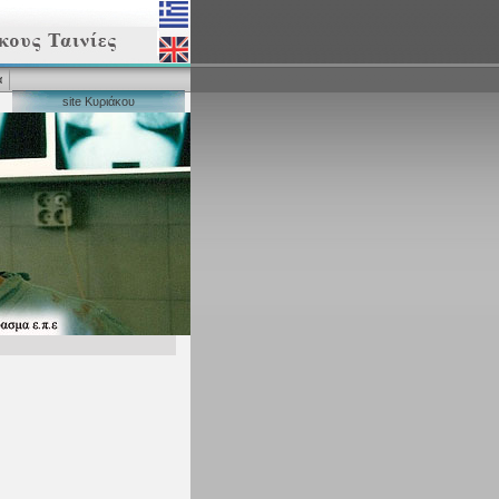
α
site Κυριάκου