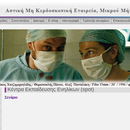
γάτες
Συνεντεύξεις
Διανομή
Ε-shop
microγραφή
Τράπεζα σεναρίων
Επικοινωνί
Κέντρα Εκπαίδευσης Ενηλίκων (spot)
Σενάριο