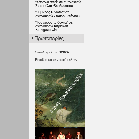
"Χάρτινοι αετοί" σε σκηνοθεσία
Στρατούλας Θεοδωράτου
"Ο μικρός Ινδιάνος" σε
σκηνοθεσία Σταύρου Στάγκου
"Του χάρου τα δόντια" σε
σκηνοθεσία Κυριάκου
Χατζημιχαηλίδη
Σύνολο μελών:
12824
Είσοδος και εγγραφή μελών