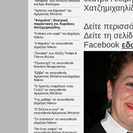
"Aenigma" των Αντώνη Ντούσια
και Άρη Φατούρου
Χατζημιχαηλί
"Χρήστος και Δήμητρα" της
Αμέρισσας Μπάστα
"Αντριάνα", Θεατρική
παράσταση σκ. Κυριάκος
Δείτε περισσ
Χατζημιχαηλίδης
Δείτε τη σελ
"Η Αλίκη στο καφέ" του Δημήτρη
Νάκου
Facebook
εδ
"4 Μαρτίου" σε σκηνοθεσία
Δημήτρη Νάκου
"Zenaida" των Αλέξη Τσάφα &
Γιάννη Φώτου
"Προσευχή" σε σκηνοθεσία
Θανάση Νεοφώτιστου
"Εβίβα" σε σκηνοθεσία
Αμέρισσας Μπάστα και Δημήτρη
Νάκου
"Ο Χριστός σταμάτησε στου
Γκύζη" σε σκηνοθεσία
Αμέρισσας Μπάστα
"Γης μαδιάμ" σε σκηνοθεσία
Δημήτρη Νάκου
"Η Στέλλα κι εγώ" σε
σκηνοθεσία Αμέρισσας Μπάστα
"Οι παλιάτσοι" σε σκηνοθεσία
Δημήτρη Νάκου
"Να ένας σοφός" σε
σκηνοθεσία Βάσιας Καρυτινού