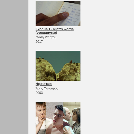
Exodus 1 - Niaz's words
(ντοκιμαντέρ)
Φανή Μπήτου
2017
Ηφαίστειο
Άρης Φατούρος
2003