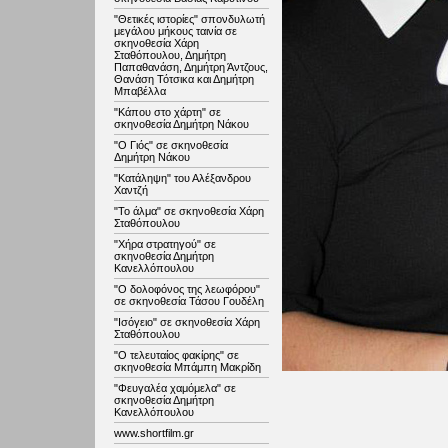
"Θετικές ιστορίες" σπονδυλωτή
μεγάλου μήκους ταινία σε
σκηνοθεσία Χάρη
Σταθόπουλου, Δημήτρη
Παπαθανάση, Δημήτρη Άντζους,
Θανάση Τότσικα και Δημήτρη
Μπαβέλλα
"Κάπου στο χάρτη" σε
σκηνοθεσία Δημήτρη Νάκου
"Ο Γιός" σε σκηνοθεσία
Δημήτρη Νάκου
"Κατάληψη" του Αλέξανδρου
Χαντζή
"Το άλμα" σε σκηνοθεσία Χάρη
Σταθόπουλου
"Χήρα στρατηγού" σε
σκηνοθεσία Δημήτρη
Κανελλόπουλου
"Ο δολοφόνος της λεωφόρου"
σε σκηνοθεσία Τάσου Γουδέλη
"Ισόγειο" σε σκηνοθεσία Χάρη
Σταθόπουλου
"Ο τελευταίος φακίρης" σε
σκηνοθεσία Μπάμπη Μακρίδη
"Φευγαλέα χαμόμελα" σε
σκηνοθεσία Δημήτρη
Κανελλόπουλου
www.shortfilm.gr