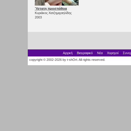
Ύστατη προσπάθεια
Κυριάκος Χατζημιχαηλίδης
2003
Αρχική
Βιογραφικό
Νέα
Χορηγοί
Συνερ
copyright © 2002-2026 by t-shOrt. All rights reserved.