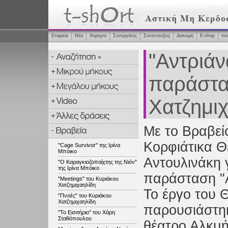
Εταιρεία
Νέα
Χορηγοί
Συνεργάτες
Συνεντεύξεις
Διανομή
Ε-shop
mi
"Αντριάν
παράστα
Χατζημι
Με το Βραβεί
Κορφιάτικα Θ
"Cage Survivor" της Ιρίνα
Μπόικο
Αντουλινάκη γ
"Ο Καραγκιοζοπαίχτης της Νιόν"
της Ιρίνα Μπόικο
παράσταση "
"Meetings" του Κυριάκου
Χατζημιχαηλίδη
Το έργο του 
"Πνοές" του Κυριάκου
Χατζημιχαηλίδη
παρουσιάστηκ
"Το Εισιτήριο" του Χάρη
Σταθόπουλου
θέατρο Αλκμή