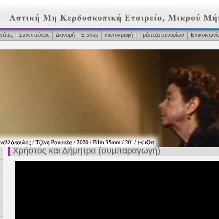
γάτες
Συνεντεύξεις
Διανομή
Ε-shop
microγραφή
Τράπεζα σεναρίων
Επικοινωνί
Χρήστος και Δήμητρα (συμπαραγωγή)