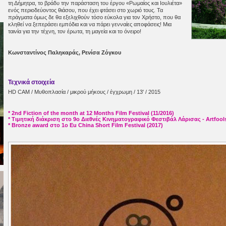
τη Δήμητρα, το βράδυ την παράσταση του έργου «Ρωμαίος και Ιουλιέτα»
ενός περιοδεύοντος θιάσου, που έχει φτάσει στο χωριό τους. Τα
πράγματα όμως δε θα εξελιχθούν τόσο εύκολα για τον Χρήστο, που θα
κληθεί να ξεπεράσει εμπόδια και να πάρει γενναίες αποφάσεις! Μια
ταινία για την τέχνη, τον έρωτα, τη μαγεία και το όνειρο!
Κωνσταντίνος Παληκαράς, Ρενίσα Ζόγκου
Τεχνικά στοιχεία
HD CAM / Μυθοπλασία / μικρού μήκους / έγχρωμη / 13' / 2015
* 2nd Fiction of the month at 12 Months Film Festival (11/2016)
* Τιμητική διάκριση στο 9ο Διεθνές Κινηματογραφικό Φεστιβάλ Λάρισας - Artfools
* Bronze award στο 1ο Eu China Short Film Festival (2017)