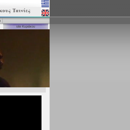
α
site Κυριάκου