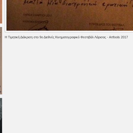
Η Τιμητική Διάκριση στο 9ο Διεθνές Κινηματογραφικό Φεστιβάλ Λάρισας - Artfools 2017