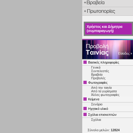
Χρήστος και Δήμητρα
(συμπαραγωγή)
Βασικές πληροφορίες
Γενικά
Συντελεστές
Βραβεία
Προβολές
Φωτογραφίες
Από την ταινία
Από τα γυρίσματα
Άλλες φωτογραφίες
Κείμενα
Σενάριο
Ηχητικό υλικό
Σχόλια επισκεπτών
Σχόλια
Σύνολο μελών:
12824