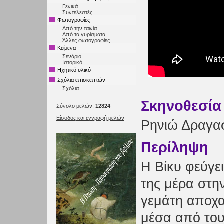
Γενικά
Συντελεστές
Φωτογραφίες
Από την ταινία
Από τα γυρίσματα
Άλλες φωτογραφίες
Κείμενα
Σενάριο
Ιστορικό
Ηχητικό υλικό
Σχόλια επισκεπτών
Σχόλια
Σκηνοθεσία
Σύνολο μελών:
12824
Είσοδος και εγγραφή μελών
Ρηνιώ Δραγα
Περίληψη
Η Βίκυ φεύγει
της μέρα στη
γεμάτη αποχα
μέσα από του