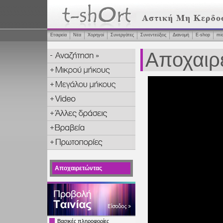
Εταιρεία
Νέα
Χορηγοί
Συνεργάτες
Συνεντεύξεις
Διανομή
Ε-shop
mi
Αποχαιρ
Αποχαιρετώντας
Βασικές πληροφορίες