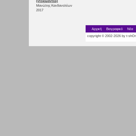
(ντοκιμαντέρ)
Μανώλης Κανδανολέων
2017
Αρχική
Βιογραφικό
Νέα
copyright © 2002-2026 by t-shOrt.