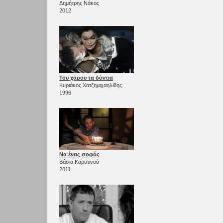
Δημήτρης Νάκος
2012
Του χάρου τα δόντια
Κυριάκος Χατζημιχαηλίδης
1996
Να ένας σοφός
Βάσια Καρυτινού
2011