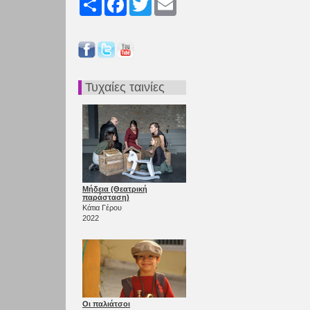
Τυχαίες ταινίες
Μήδεια (Θεατρική
παράσταση)
Κάτια Γέρου
2022
Οι παλιάτσοι