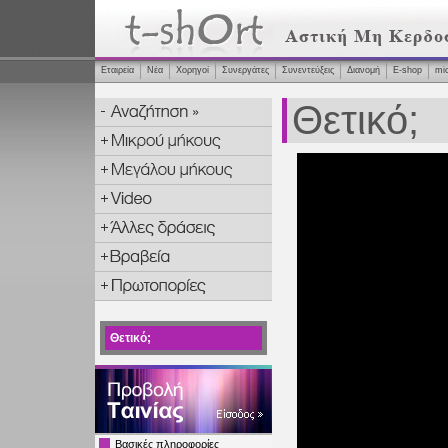
Εταιρεία
Νέα
Χορηγοί
Συνεργάτες
Συνεντεύξεις
Διανομή
Ε-shop
mi
Θετικό;
Θετικό;
Βασικές πληροφορίες