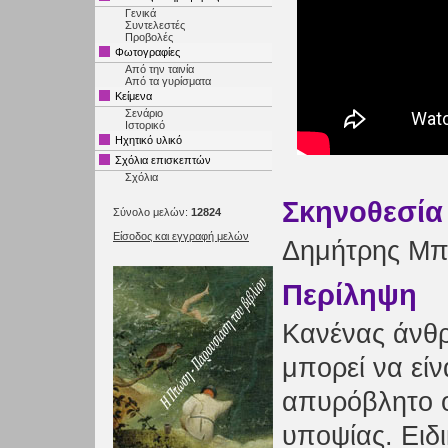
Γενικά
Συντελεστές
Προβολές
Φωτογραφίες
Από την ταινία
Από τα γυρίσματα
Κείμενα
Σενάριο
Ιστορικό
Ηχητικό υλικό
Σχόλια επισκεπτών
Σχόλια
Σκηνοθεσία
Σύνολο μελών:
12824
Είσοδος και εγγραφή μελών
Δημήτρης Μπ
Περίληψη
Κανένας άνθ
μπορεί να είν
απυρόβλητο 
υποψίας. Ειδ