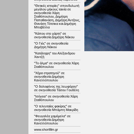
"Θετικές ιστορίες" σπονδυλωτή
μεγάλου μήκους ταινία σε
σκηνοθεσία Χάρη
Σταθόπουλου, Δημήτρη
Παπαθανάση, Δημήτρη Άντζους,
Θανάση Τότσικα και Δημήτρη
Μπαβέλλα
"Κάπου στο χάρτη" σε
σκηνοθεσία Δημήτρη Νάκου
"Ο Γιός" σε σκηνοθεσία
Δημήτρη Νάκου
"Κατάληψη" του Αλέξανδρου
Χαντζή
"Το άλμα" σε σκηνοθεσία Χάρη
Σταθόπουλου
"Χήρα στρατηγού" σε
σκηνοθεσία Δημήτρη
Κανελλόπουλου
"Ο δολοφόνος της λεωφόρου"
σε σκηνοθεσία Τάσου Γουδέλη
"Ισόγειο" σε σκηνοθεσία Χάρη
Σταθόπουλου
"Ο τελευταίος φακίρης" σε
σκηνοθεσία Μπάμπη Μακρίδη
"Φευγαλέα χαμόμελα" σε
σκηνοθεσία Δημήτρη
Κανελλόπουλου
www.shortfilm.gr