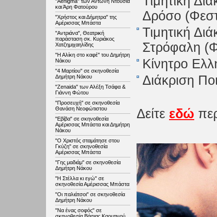
Τιμητική Δι
"Aenigma" των Αντώνη Ντούσια
και Άρη Φατούρου
Δρόσο (Φεστ
"Χρήστος και Δήμητρα" της
Αμέρισσας Μπάστα
Τιμητική Δι
"Αντριάνα", Θεατρική
παράσταση σκ. Κυριάκος
Στρόφαλη (Φ
Χατζημιχαηλίδης
"Η Αλίκη στο καφέ" του Δημήτρη
Κίνητρο Ελλ
Νάκου
"4 Μαρτίου" σε σκηνοθεσία
Διάκριση Πο
Δημήτρη Νάκου
"Zenaida" των Αλέξη Τσάφα &
Γιάννη Φώτου
"Προσευχή" σε σκηνοθεσία
Θανάση Νεοφώτιστου
Δείτε
εδώ
περ
"Εβίβα" σε σκηνοθεσία
Αμέρισσας Μπάστα και Δημήτρη
Νάκου
"Ο Χριστός σταμάτησε στου
Γκύζη" σε σκηνοθεσία
Αμέρισσας Μπάστα
"Γης μαδιάμ" σε σκηνοθεσία
Δημήτρη Νάκου
"Η Στέλλα κι εγώ" σε
σκηνοθεσία Αμέρισσας Μπάστα
"Οι παλιάτσοι" σε σκηνοθεσία
Δημήτρη Νάκου
"Να ένας σοφός" σε
σκηνοθεσία Βάσιας Καρυτινού