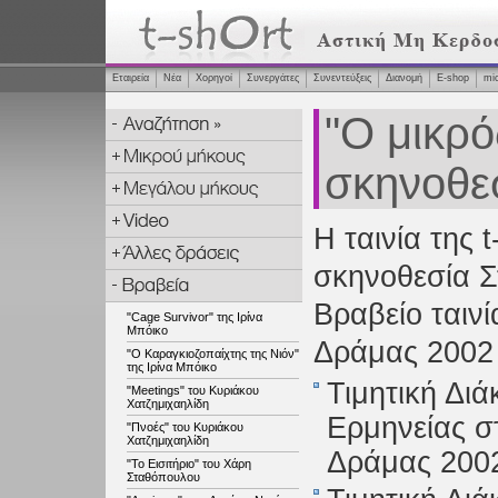
Εταιρεία
Νέα
Χορηγοί
Συνεργάτες
Συνεντεύξεις
Διανομή
Ε-shop
mi
"Ο μικρό
σκηνοθε
Η ταινία της 
σκηνοθεσία Σ
Βραβείο ταιν
"Cage Survivor" της Ιρίνα
Μπόικο
Δράμας 2002 
"Ο Καραγκιοζοπαίχτης της Νιόν"
της Ιρίνα Μπόικο
Τιμητική Διά
"Meetings" του Κυριάκου
Χατζημιχαηλίδη
Ερμηνείας σ
"Πνοές" του Κυριάκου
Χατζημιχαηλίδη
Δράμας 200
"Το Εισιτήριο" του Χάρη
Σταθόπουλου