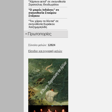
"Χάρτινοι αετοί" σε σκηνοθεσία
Στρατούλας Θεοδωράτου
"Ο μικρός Ινδιάνος" σε
σκηνοθεσία Σταύρου
Στάγκου
"Του χάρου τα δόντια" σε
σκηνοθεσία Κυριάκου
Χατζημιχαηλίδη
Σύνολο μελών:
12824
Είσοδος και εγγραφή μελών