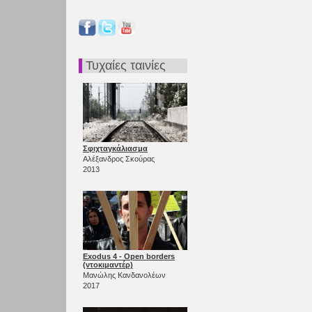
Τυχαίες ταινίες
Σφιχταγκάλιασμα
Αλέξανδρος Σκούρας
2013
Exodus 4 - Open borders
(ντοκιμαντέρ)
Μανώλης Κανδανολέων
2017