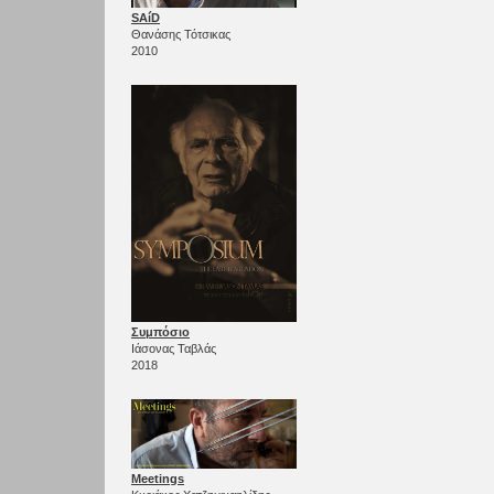
SAíD
Θανάσης Τότσικας
2010
Συμπόσιο
Ιάσονας Ταβλάς
2018
Meetings