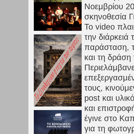
Νοεμβρίου 20
σκηνοθεσία Γ
Το video πλα
την διάρκειά 
παράσταση, 
και τη δράση 
Περιελάμβανε
επεξεργασμένε
τους, κινούμ
post και υλι
και επιστροφ
έγινε στο Καπ
για τη φωτογρ