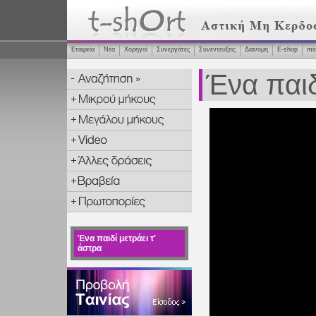
Εταιρεία
Νέα
Χορηγοί
Συνεργάτες
Συνεντεύξεις
Διανομή
Ε-shop
mi
Ένα παιδ
Ένα παιδί μετράει τ'
άστρα