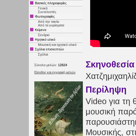
Βασικές πληροφορίες
Γενικά
Συντελεστές
Φωτογραφίες
Από την ταινία
Από τα γυρίσματα
Κείμενα
Σενάριο
Ηχητικό υλικό
Μουσική και ηχητικό υλικό
Σχόλια επισκεπτών
Σχόλια
Σκηνοθεσία
Σύνολο μελών:
12824
Είσοδος και εγγραφή μελών
Χατζημιχαηλί
Περίληψη
Video για τη 
μουσική παρ
παρουσιάστη
Μουσικής, στι