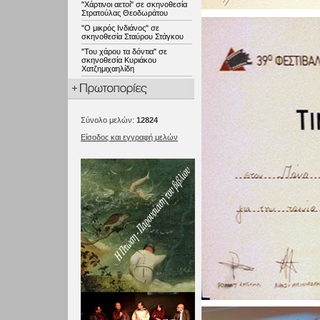
"Χάρτινοι αετοί" σε σκηνοθεσία
Στρατούλας Θεοδωράτου
"Ο μικρός Ινδιάνος" σε
σκηνοθεσία Σταύρου Στάγκου
"Του χάρου τα δόντια" σε
σκηνοθεσία Κυριάκου
Χατζημιχαηλίδη
Σύνολο μελών:
12824
Είσοδος και εγγραφή μελών