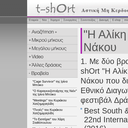
Εταιρεία
Νέα
Χορηγοί
Συνεργάτες
Συνεντεύξεις
Διανομή
Ε-shop
mi
"Η Αλίκη
Νάκου
1. Με δύο βρ
shOrt "Η Αλί
Νάκου που δι
"Cage Survivor" της Ιρίνα
Μπόικο
Εθνικό Διαγων
"Ο Καραγκιοζοπαίχτης της Νιόν"
της Ιρίνα Μπόικο
φεστιβάλ Δρά
"Meetings" του Κυριάκου
Χατζημιχαηλίδη
Best South 
"Πνοές" του Κυριάκου
Χατζημιχαηλίδη
22nd Interna
"Το Εισιτήριο" του Χάρη
Σταθόπουλου