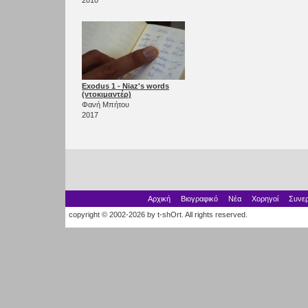
Exodus 1 - Niaz's words
(ντοκιμαντέρ)
Φανή Μπήτου
2017
Αρχική
Βιογραφικό
Νέα
Χορηγοί
Συνερ
copyright © 2002-2026 by t-shOrt. All rights reserved.