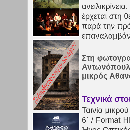
ανειλικρίνεια.
έρχεται στη 
παρά την πρόθ
επαναλαμβάνε
Στη φωτογρα
Αντωνόπουλο
μικρός Αθα
Τεχνικά στο
Ταινία μικρο
6΄ / Format HD