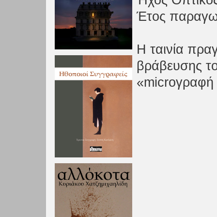
Ήχος Οπτικός
Έτος παραγω
Η ταινία πρα
βράβευσης το
«microγραφή