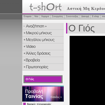
Εταιρεία
Νέα
Χορηγοί
Συνεργάτες
Συνεντεύξεις
Διανομή
Ε-shop
mi
Ο Γιός
Ο Γιός
Βασικές πληροφορίες