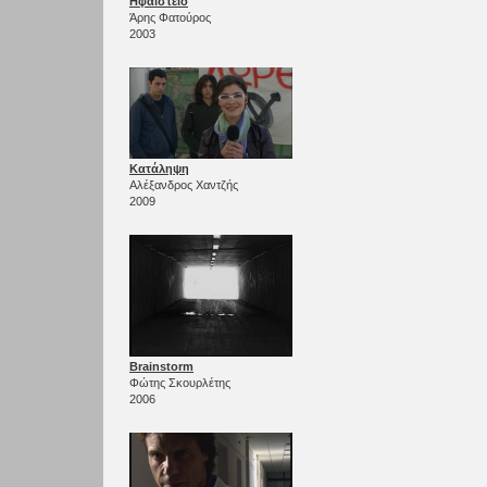
Ηφαίστειο
Άρης Φατούρος
2003
Κατάληψη
Αλέξανδρος Χαντζής
2009
Brainstorm
Φώτης Σκουρλέτης
2006