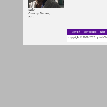
SAíD
Θανάσης Τότσικας
2010
Αρχική
Βιογραφικό
Νέα
copyright © 2002-2026 by t-shOrt.