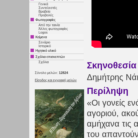
Γενικά
Συντελεστές
Βραβεία
Προβολές
Φωτογραφίες
Από την ταινία
Άλλες φωτογραφίες
Logos
Κείμενα
Σενάριο
Ιστορικό
Ηχητικό υλικό
Σχόλια επισκεπτών
Σχόλια
Σκηνοθεσία
Σύνολο μελών:
12824
Δημήτρης Νά
Είσοδος και εγγραφή μελών
Περίληψη
«Οι γονείς ε
αγοριού, ακο
αμήχανα τις α
του απαντούν