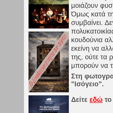
μοιάζουν φυσ
Όμως κατά τη
συμβαίνει. Δε
πολυκατοικίας
κουδούνια αλ
εκείνη να αλλ
της, ούτε τα 
μπορούν να τ
Στη φωτογρα
"Ισόγειο".
Δείτε
εδώ
το 