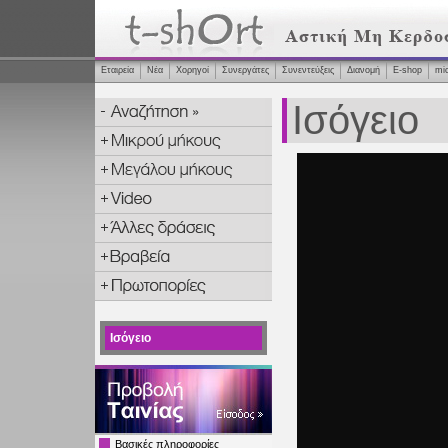
Εταιρεία
Νέα
Χορηγοί
Συνεργάτες
Συνεντεύξεις
Διανομή
Ε-shop
mi
Ισόγειο
Ισόγειο
Βασικές πληροφορίες