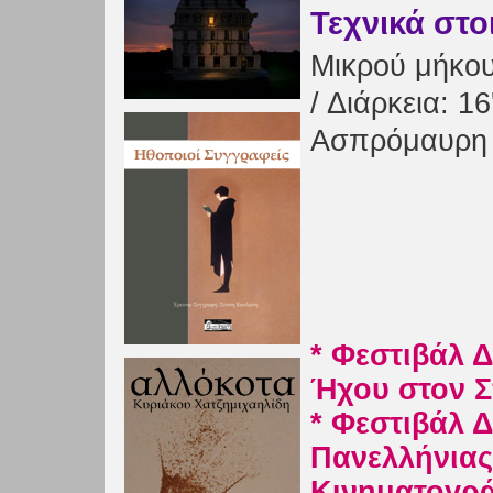
Τεχνικά στο
Μικρού μήκου
/ Διάρκεια: 16
Ασπρόμαυρη 
* Φεστιβάλ Δ
Ήχου στον 
* Φεστιβάλ Δ
Πανελλήνιας
Κινηματογρ