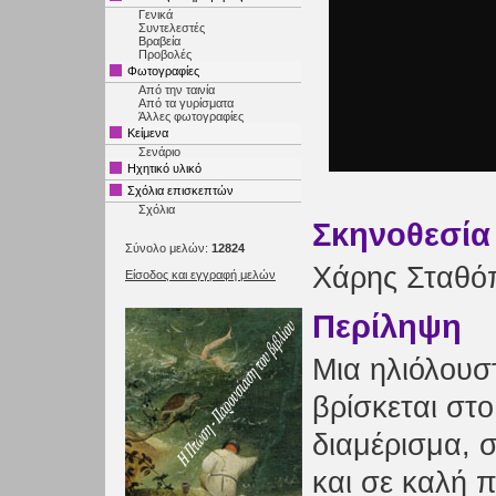
Γενικά
Συντελεστές
Βραβεία
Προβολές
Φωτογραφίες
Από την ταινία
Από τα γυρίσματα
Άλλες φωτογραφίες
Κείμενα
Σενάριο
Ηχητικό υλικό
Σχόλια επισκεπτών
Σχόλια
Σκηνοθεσία
Σύνολο μελών:
12824
Χάρης Σταθό
Είσοδος και εγγραφή μελών
Περίληψη
Μια ηλιόλουσ
βρίσκεται στο
διαμέρισμα, 
και σε καλή 