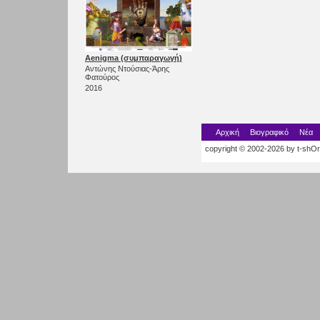
Aenigma (συμπαραγωγή)
Αντώνης Ντούσιας-Άρης
Φατούρος
2016
Αρχική
Βιογραφικό
Νέα
copyright © 2002-2026 by t-shOrt.