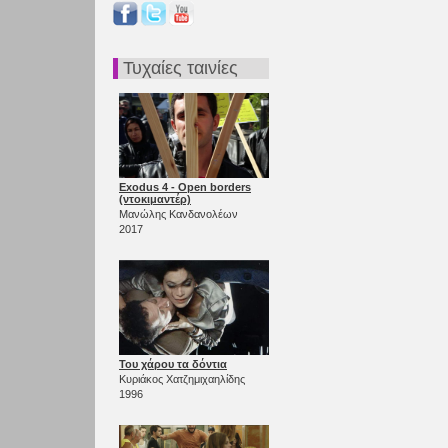
Τυχαίες ταινίες
Exodus 4 - Open borders
(ντοκιμαντέρ)
Μανώλης Κανδανολέων
2017
Του χάρου τα δόντια
Κυριάκος Χατζημιχαηλίδης
1996