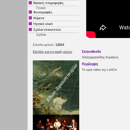
Βασικές πληροφορίες
Γενικά
Φωτογραφίες
Κείμενα
Ηχητικό υλικό
Σχόλια επισκεπτών
Σχόλια
Σύνολο μελών:
12824
Σκηνοθεσία
Είσοδος και εγγραφή μελών
Χατζημιχαηλίδης Κυριάκος
Περίληψη
Το spot video της t-shOrt