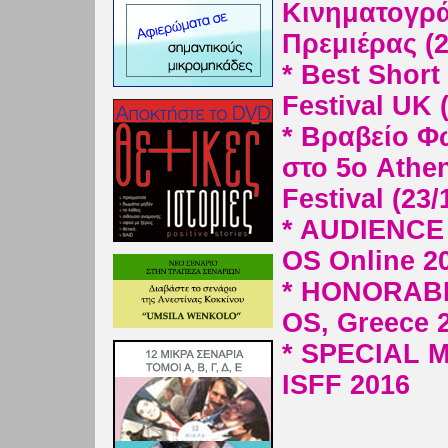
Κινηματογρά
Πρεμιέρας (2
* Best Short
Festival UK 
* Βραβείο Φ
στο 5ο Athen
Festival (23/
* AUDIENCE
OS Online 2
* HONORABL
OS, Greece 
* SPECIAL M
ISFF 2016