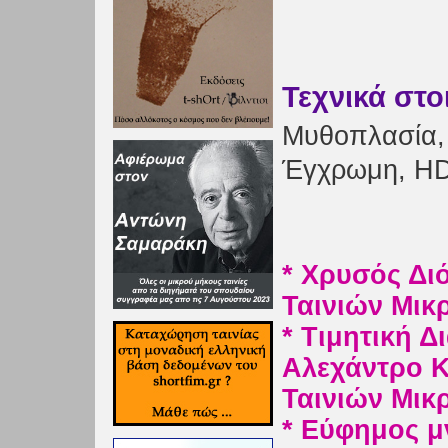
Τεχνικά στο
Μυθοπλασία, 
Έγχρωμη, HD
* Χρυσός Δι
Ταινιών Μικ
* Τιμητική 
Αλεχάντρο Κ
Ταινιών Μικ
* Εύφημος μ