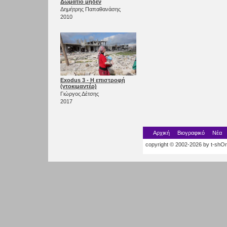
Δωμάτιο μηδέν
Δημήτρης Παπαθανάσης
2010
Exodus 3 - Η επιστροφή
(ντοκιμαντέρ)
Γιώργος Δέτσης
2017
Αρχική
Βιογραφικό
Νέα
copyright © 2002-2026 by t-shOrt.