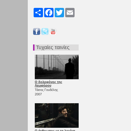
Share
Facebook
Twitter
Email
Τυχαίες ταινίες
Ο δολοφόνος της
Λεωφόρου
Τάσος Γουδέλης
2007
Ο άνθρωπος με τα λυμένα