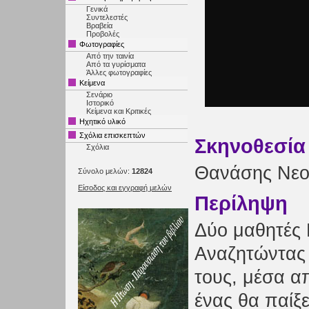
Γενικά
Συντελεστές
Βραβεία
Προβολές
Φωτογραφίες
Από την ταινία
Από τα γυρίσματα
Άλλες φωτογραφίες
Κείμενα
Σενάριο
Ιστορικό
Κείμενα και Κριτικές
Ηχητικό υλικό
Σχόλια επισκεπτών
Σκηνοθεσία
Σχόλια
Θανάσης Νεο
Σύνολο μελών:
12824
Είσοδος και εγγραφή μελών
Περίληψη
Δύο μαθητές 
Αναζητώντας 
τους, μέσα απ
ένας θα παίξε