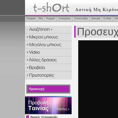
Εταιρεία
Νέα
Χορηγοί
Συνεργάτες
Συνεντεύξεις
Διανομή
Ε-shop
mi
Προσευ
Προσευχή
Βασικές πληροφορίες