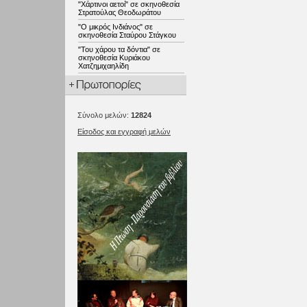
"Χάρτινοι αετοί" σε σκηνοθεσία
Στρατούλας Θεοδωράτου
"Ο μικρός Ινδιάνος" σε
σκηνοθεσία Σταύρου Στάγκου
"Του χάρου τα δόντια" σε
σκηνοθεσία Κυριάκου
Χατζημιχαηλίδη
Σύνολο μελών:
12824
Είσοδος και εγγραφή μελών