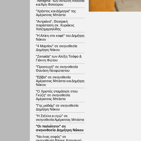
"Aenigma" των Αντώνη Ντούσια
και Άρη Φατούρου
"Χρήστος και Δήμητρα" της
Αμέρισσας Μπάστα
"Αντριάνα", Θεατρική
παράσταση σκ. Κυριάκος
Χατζημιχαηλίδης
"Η Αλίκη στο καφέ" του Δημήτρη
Νάκου
"4 Μαρτίου" σε σκηνοθεσία
Δημήτρη Νάκου
"Zenaida" των Αλέξη Τσάφα &
Γιάννη Φώτου
"Προσευχή" σε σκηνοθεσία
Θανάση Νεοφώτιστου
"Εβίβα" σε σκηνοθεσία
Αμέρισσας Μπάστα και Δημήτρη
Νάκου
"Ο Χριστός σταμάτησε στου
Γκύζη" σε σκηνοθεσία
Αμέρισσας Μπάστα
"Γης μαδιάμ" σε σκηνοθεσία
Δημήτρη Νάκου
"Η Στέλλα κι εγώ" σε
σκηνοθεσία Αμέρισσας Μπάστα
"Οι παλιάτσοι" σε
σκηνοθεσία Δημήτρη Νάκου
"Να ένας σοφός" σε
σκηνοθεσία Βάσιας Καρυτινού