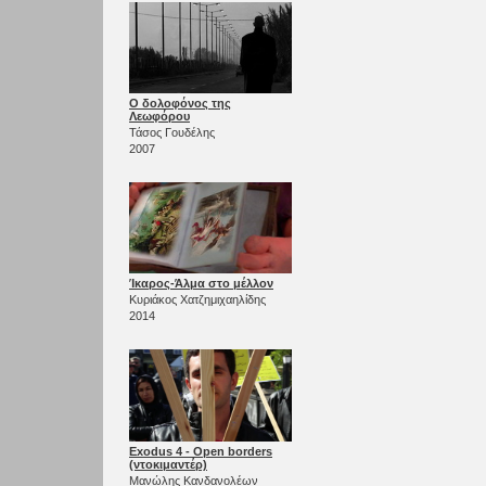
Ο δολοφόνος της
Λεωφόρου
Τάσος Γουδέλης
2007
Ίκαρος-Άλμα στο μέλλον
Κυριάκος Χατζημιχαηλίδης
2014
Exodus 4 - Open borders
(ντοκιμαντέρ)
Μανώλης Κανδανολέων