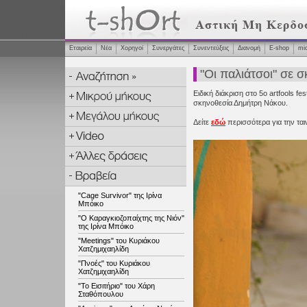
Εταιρεία
Νέα
Χορηγοί
Συνεργάτες
Συνεντεύξεις
Διανομή
Ε-shop
mi
"Οι παλιάτσοι" σε 
Ειδική διάκριση στο 5ο artfools fes
σκηνοθεσία Δημήτρη Νάκου.
Δείτε
εδώ
περισσότερα για την ταιν
"Cage Survivor" της Ιρίνα
Μπόικο
"Ο Καραγκιοζοπαίχτης της Νιόν"
της Ιρίνα Μπόικο
"Meetings" του Κυριάκου
Χατζημιχαηλίδη
"Πνοές" του Κυριάκου
Χατζημιχαηλίδη
"Το Εισιτήριο" του Χάρη
Σταθόπουλου