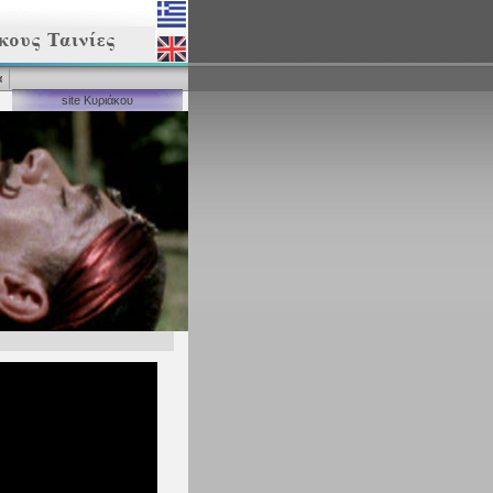
α
site Κυριάκου