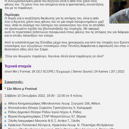
Η συνωμοσιολογική μανία του Άγγελου είναι η αιτία που χάνει τους
φίλους του. Το μόνο που του απομένει είναι οι φανταστικές συναντήσεις
του με το παράλογο.
Περίληψη
Ο θυμός και η αναζήτηση δικαίωσης για τις απόψεις του, είναι η αιτία
που ο Άγγελος χάνει τους φίλους του σε μια σειρά τηλεφωνημάτων μαζί
τους. Αιτία το σκάσιμο του λάστιχου του αυτοκινήτου του που το αποδίδει
σε οργανωμένο σχέδιο του βουλκανιζατέρ της περιοχής. Με αφορμή
αυτό το περιστατικό ξεδιπλώνει τηλεφωνικά στους φίλους του τις απόψεις του για διάφορε
και οι οποίες ταλανίζουν τον κόσμο.
Από το καταπίστευμα της Ελλάδας μέχρι τους ψεκασμούς και από την ύπαρξη των Ερπετοε
επισκέψεις των εξωγήινων πολιτισμών στην Πεντέλη διαφαίνεται η αφοσίωσή του στην
θεόσταλτο είδος από τον Σείριο.
Όλοι τον θεωρούν παράλογο. Και είναι. Αλλά είναι παράλογος σε όλα?
Τεχνικά στοιχεία
short film | Format: 2K DCI SCOPE | Έγχρωμο | Stereo Sound | 24 frames | 20' | 2022
Συμμετοχές:
* 12ο Micro μ Festival
Σάββατο 15 Οκτωβρίου 2022, 18:00 - 22:00 σε 9 πόλεις:
Αθήνα Κινηματογράφος Mikrokosmos Λεωφ. Συγγρού 106, Αθήνα
Θεσσαλονίκη Θέατρο Σοφούλη Τραπεζούντος 5, Καλαμαριά
Ρόδος Δημοτικό Θέατρο Ρόδου Ιερού Λόχου 4, Ρόδος
Βέροια Κινηματογράφος ΣΤΑΡ Μητροπόλεως 57, Βέροια
Ξάνθη Λαογραφικό Μουσείο Φ.Ε.Ξ. Αντίκα 7, Ξάνθη
Ηράκλειο Πολιτιστικό Κέντρο Δ. Ηρακλείου Λεωφ. Ν. Πλαστήρα 49,Ηράκλειο