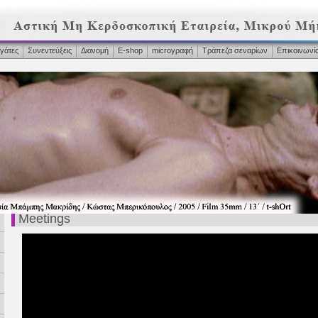
γάτες
Συνεντεύξεις
Διανομή
Ε-shop
microγραφή
Τράπεζα σεναρίων
Επικοινωνί
Meetings