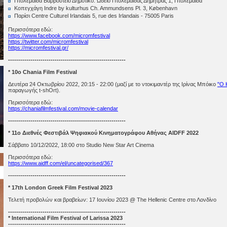
Πτολεμαΐδα Βαρβούτειο Δημοτικό. Ωδείο Πτολεμαΐδας Δήμητρας 1, Πτολεμαΐδα
Κοπεγχάγη Indre by kulturhus Ch. Ammundsens Pl. 3, København
Παρίσι Centre Culturel Irlandais 5, rue des Irlandais - 75005 Paris
Περισσότερα εδώ:
https://www.facebook.com/micromfestival
https://twitter.com/micromfestival
https://micromfestival.gr/
----------------------------------------------------------
* 10ο Chania Film Festival
Δευτέρα 24 Οκτωβρίου 2022, 20:15 - 22:00 (μαζί με το ντοκιμαντέρ της Ιρίνας Μπόικο
"Ο 
παραγωγής t-shOrt).
Περισσότερα εδώ:
https://chaniafilmfestival.com/movie-calendar
----------------------------------------------------------
* 11ο Διεθνές Φεστιβάλ Ψηφιακού Κινηματογράφου Αθήνας AIDFF 2022
Σάββατο 10/12/2022, 18:00 στο Studio New Star Art Cinema
Περισσότερα εδώ:
https://www.aidff.com/el/uncategorised/367
----------------------------------------------------------
* 17th London Greek Film Festival 2023
Τελετή προβολών και βραβείων: 17 Ιουνίου 2023 @ The Hellenic Centre στο Λονδίνο
----------------------------------------------------------
* International Film Festival of Larissa 2023
----------------------------------------------------------