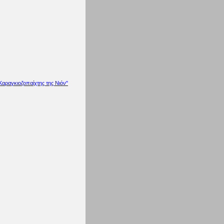
Καραγκιοζοπαίχτης της Νιόν"