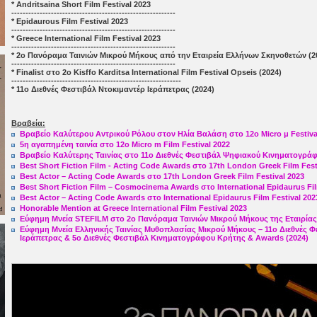
* Andritsaina Short Film Festival 2023
----------------------------------------------------------
* Epidaurous Film Festival 2023
----------------------------------------------------------
* Greece International Film Festival 2023
----------------------------------------------------------
* 2ο Πανόραμα Ταινιών Μικρού Μήκους από την Εταιρεία Ελλήνων Σκηνοθετών (2
----------------------------------------------------------
* Finalist στο 2ο Kisffo Karditsa International Film Festival Opseis (2024)
------------------------------------------------------------
*
11ο Διεθνές Φεστιβάλ Ντοκιμαντέρ Ιεράπετρας (2024)
Βραβεία:
Bραβείο Καλύτερου Αντρικού Ρόλου στον Ηλία Βαλάση στο 12ο Micro μ Festiva
5η αγαπημένη ταινία στο 12ο Micro m Film Festival 2022
Βραβείο Καλύτερης Ταινίας στο 11ο Διεθνές Φεστιβάλ Ψηφιακού Κινηματογρά
Best Short Fiction Film - Acting Code Awards στο 17th London Greek Film Fest
Best Actor – Acting Code Awards στο 17th London Greek Film Festival 2023
Best Short Fiction Film – Cosmocinema Awards στο International Epidaurus Fil
Best Actor – Acting Code Awards στο International Epidaurus Film Festival 202
Honorable Mention at Greece International Film Festival 2023
Εύφημη Μνεία STEFILM στο 2ο Πανόραμα Ταινιών Μικρού Μήκους της Εταιρίας
Εύφημη Μνεία Ελληνικής Ταινίας Μυθοπλασίας Μικρού Μήκους – 11ο Διεθνές Φ
Ιεράπετρας & 5o Διεθνές Φεστιβάλ Κινηματογράφου Κρήτης & Awards (2024)