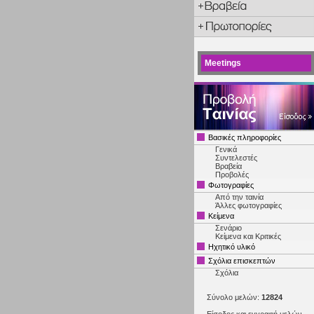
Meetings
Βασικές πληροφορίες
Γενικά
Συντελεστές
Βραβεία
Προβολές
Φωτογραφίες
Από την ταινία
Άλλες φωτογραφίες
Κείμενα
Σενάριο
Κείμενα και Κριτικές
Ηχητικό υλικό
Σχόλια επισκεπτών
Σχόλια
Σύνολο μελών:
12824