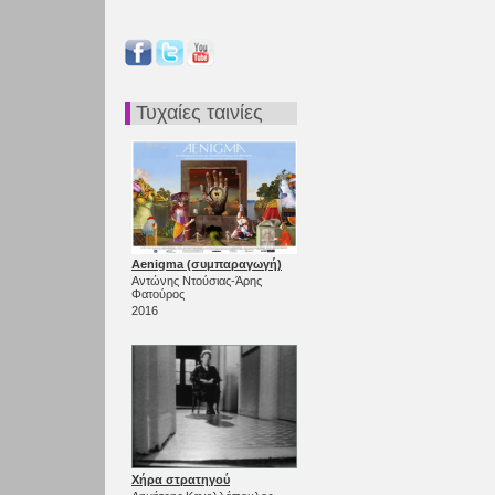
Τυχαίες ταινίες
Aenigma (συμπαραγωγή)
Αντώνης Ντούσιας-Άρης
Φατούρος
2016
Χήρα στρατηγού