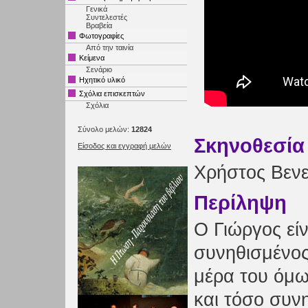
Γενικά
Συντελεστές
Βραβεία
Φωτογραφίες
Από την ταινία
Κείμενα
Σενάριο
Ηχητικό υλικό
Σχόλια επισκεπτών
Σχόλια
Σύνολο μελών:
12824
Σκηνοθεσία
Είσοδος και εγγραφή μελών
Χρήστος Βενε
Περίληψη
Ο Γιώργος είν
συνηθισμένος
μέρα του όμως
και τόσο συν