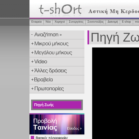
Εταιρεία
Νέα
Χορηγοί
Συνεργάτες
Συνεντεύξεις
Διανομή
Ε-shop
mi
Πηγή Ζω
Πηγή Ζωής
Βασικές πληροφορίες