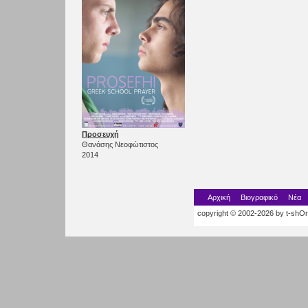
Προσευχή
Θανάσης Νεοφώτιστος
2014
Αρχική
Βιογραφικό
Νέα
copyright © 2002-2026 by t-shOrt.