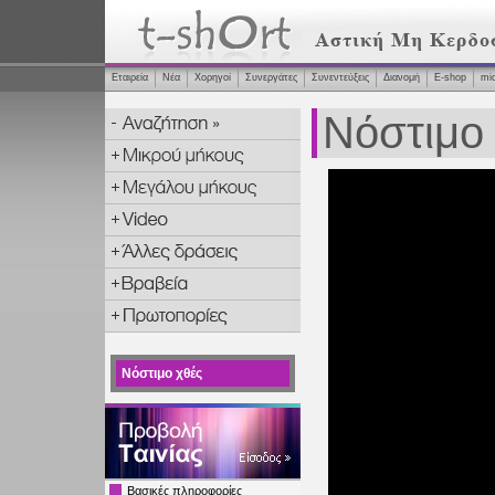
Εταιρεία
Νέα
Χορηγοί
Συνεργάτες
Συνεντεύξεις
Διανομή
Ε-shop
mi
Νόστιμο
Νόστιμο χθές
Βασικές πληροφορίες