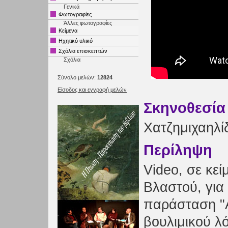
Γενικά
Φωτογραφίες
Άλλες φωτογραφίες
Κείμενα
Ηχητικό υλικό
Σχόλια επισκεπτών
Σχόλια
Σύνολο μελών:
12824
Είσοδος και εγγραφή μελών
Σκηνοθεσία
Χατζημιχαηλί
Περίληψη
Video, σε κε
Βλαστού, για 
παράσταση 
βουλιμικού λ